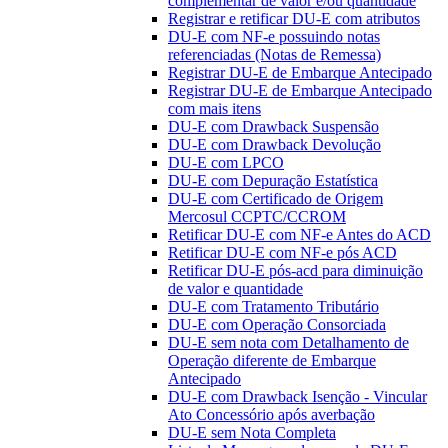
complementar de valor e/ou quantidade
Registrar e retificar DU-E com atributos
DU-E com NF-e possuindo notas
referenciadas (Notas de Remessa)
Registrar DU-E de Embarque Antecipado
Registrar DU-E de Embarque Antecipado
com mais itens
DU-E com Drawback Suspensão
DU-E com Drawback Devolução
DU-E com LPCO
DU-E com Depuração Estatística
DU-E com Certificado de Origem
Mercosul CCPTC/CCROM
Retificar DU-E com NF-e Antes do ACD
Retificar DU-E com NF-e pós ACD
Retificar DU-E pós-acd para diminuição
de valor e quantidade
DU-E com Tratamento Tributário
DU-E com Operação Consorciada
DU-E sem nota com Detalhamento de
Operação diferente de Embarque
Antecipado
DU-E com Drawback Isenção - Vincular
Ato Concessório após averbação
DU-E sem Nota Completa