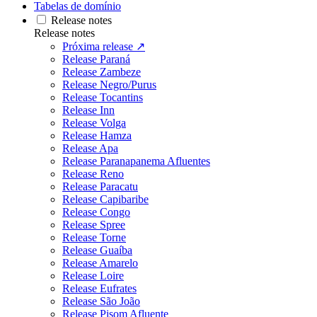
Tabelas de domínio
Release notes
Release notes
Próxima release ↗
Release Paraná
Release Zambeze
Release Negro/Purus
Release Tocantins
Release Inn
Release Volga
Release Hamza
Release Apa
Release Paranapanema Afluentes
Release Reno
Release Paracatu
Release Capibaribe
Release Congo
Release Spree
Release Torne
Release Guaíba
Release Amarelo
Release Loire
Release Eufrates
Release São João
Release Pisom Afluente