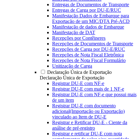
Entregas de Documentos de Transporte
Entregas de Carga por DU-E/RUC
Manifestação Dados de Embarque para
Exportação de um MIC/DTA Pré-ACD
Manifestação de dados de Embarque
Manifestação de DAT
Recepções por Contêineres
Recepções de Documentos de Transporte
Recepções de Carga por DU-E/RUC
Recepções de Nota Fiscal Eletrônica
Recepções de Nota Fiscal Formulário
Unitização de Carga
Declaração Única de Exportação
Declaração Única de Exportação
Registrar DU-E com NF-e
Registrar DU-E com mais de 1 NF-e
Registrar DU-E com NF-e que possui mais
de um item
Registrar DU-E com documento
adicional(Importação ou Exportação)
vinculado ao Item de DU-E
Registrar e Retificar DU-E - Ciente da
análise de pré-registro
Registrar e retificar DU-E com nota