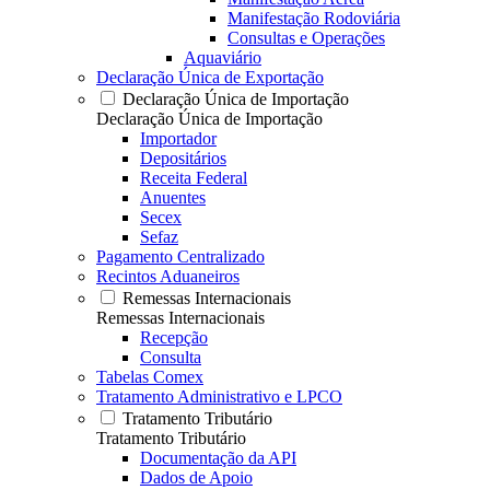
Manifestação Rodoviária
Consultas e Operações
Aquaviário
Declaração Única de Exportação
Declaração Única de Importação
Declaração Única de Importação
Importador
Depositários
Receita Federal
Anuentes
Secex
Sefaz
Pagamento Centralizado
Recintos Aduaneiros
Remessas Internacionais
Remessas Internacionais
Recepção
Consulta
Tabelas Comex
Tratamento Administrativo e LPCO
Tratamento Tributário
Tratamento Tributário
Documentação da API
Dados de Apoio