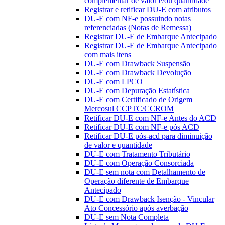
complementar de valor e/ou quantidade
Registrar e retificar DU-E com atributos
DU-E com NF-e possuindo notas
referenciadas (Notas de Remessa)
Registrar DU-E de Embarque Antecipado
Registrar DU-E de Embarque Antecipado
com mais itens
DU-E com Drawback Suspensão
DU-E com Drawback Devolução
DU-E com LPCO
DU-E com Depuração Estatística
DU-E com Certificado de Origem
Mercosul CCPTC/CCROM
Retificar DU-E com NF-e Antes do ACD
Retificar DU-E com NF-e pós ACD
Retificar DU-E pós-acd para diminuição
de valor e quantidade
DU-E com Tratamento Tributário
DU-E com Operação Consorciada
DU-E sem nota com Detalhamento de
Operação diferente de Embarque
Antecipado
DU-E com Drawback Isenção - Vincular
Ato Concessório após averbação
DU-E sem Nota Completa