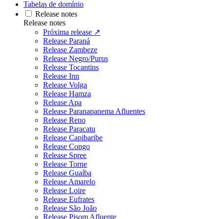
Tabelas de domínio
Release notes
Release notes
Próxima release ↗
Release Paraná
Release Zambeze
Release Negro/Purus
Release Tocantins
Release Inn
Release Volga
Release Hamza
Release Apa
Release Paranapanema Afluentes
Release Reno
Release Paracatu
Release Capibaribe
Release Congo
Release Spree
Release Torne
Release Guaíba
Release Amarelo
Release Loire
Release Eufrates
Release São João
Release Pisom Afluente