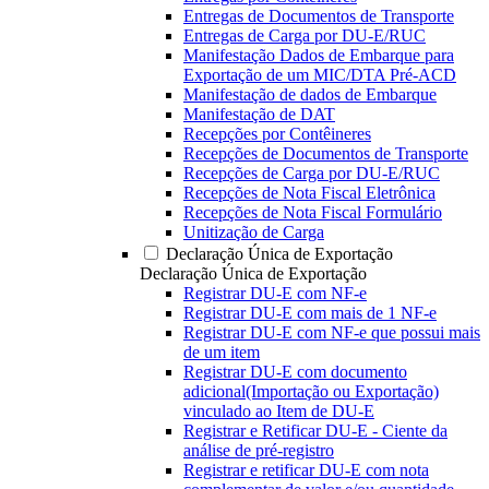
Entregas de Documentos de Transporte
Entregas de Carga por DU-E/RUC
Manifestação Dados de Embarque para
Exportação de um MIC/DTA Pré-ACD
Manifestação de dados de Embarque
Manifestação de DAT
Recepções por Contêineres
Recepções de Documentos de Transporte
Recepções de Carga por DU-E/RUC
Recepções de Nota Fiscal Eletrônica
Recepções de Nota Fiscal Formulário
Unitização de Carga
Declaração Única de Exportação
Declaração Única de Exportação
Registrar DU-E com NF-e
Registrar DU-E com mais de 1 NF-e
Registrar DU-E com NF-e que possui mais
de um item
Registrar DU-E com documento
adicional(Importação ou Exportação)
vinculado ao Item de DU-E
Registrar e Retificar DU-E - Ciente da
análise de pré-registro
Registrar e retificar DU-E com nota