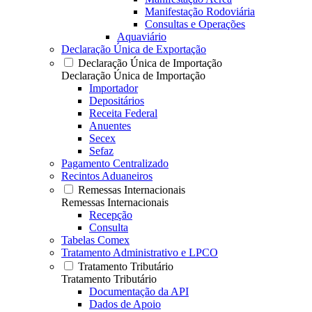
Manifestação Rodoviária
Consultas e Operações
Aquaviário
Declaração Única de Exportação
Declaração Única de Importação
Declaração Única de Importação
Importador
Depositários
Receita Federal
Anuentes
Secex
Sefaz
Pagamento Centralizado
Recintos Aduaneiros
Remessas Internacionais
Remessas Internacionais
Recepção
Consulta
Tabelas Comex
Tratamento Administrativo e LPCO
Tratamento Tributário
Tratamento Tributário
Documentação da API
Dados de Apoio