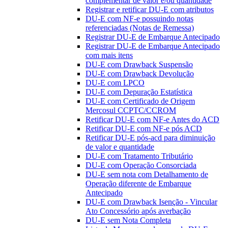
complementar de valor e/ou quantidade
Registrar e retificar DU-E com atributos
DU-E com NF-e possuindo notas
referenciadas (Notas de Remessa)
Registrar DU-E de Embarque Antecipado
Registrar DU-E de Embarque Antecipado
com mais itens
DU-E com Drawback Suspensão
DU-E com Drawback Devolução
DU-E com LPCO
DU-E com Depuração Estatística
DU-E com Certificado de Origem
Mercosul CCPTC/CCROM
Retificar DU-E com NF-e Antes do ACD
Retificar DU-E com NF-e pós ACD
Retificar DU-E pós-acd para diminuição
de valor e quantidade
DU-E com Tratamento Tributário
DU-E com Operação Consorciada
DU-E sem nota com Detalhamento de
Operação diferente de Embarque
Antecipado
DU-E com Drawback Isenção - Vincular
Ato Concessório após averbação
DU-E sem Nota Completa