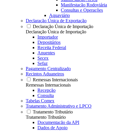
Manifestação Rodoviária
Consultas e Operações
Aquaviário
Declaração Única de Exportação
Declaração Única de Importação
Declaração Única de Importação
Importador
Depositários
Receita Federal
Anuentes
Secex
Sefaz
Pagamento Centralizado
Recintos Aduaneiros
Remessas Internacionais
Remessas Internacionais
Recepção
Consulta
Tabelas Comex
Tratamento Administrativo e LPCO
Tratamento Tributário
Tratamento Tributário
Documentação da API
Dados de Apoio