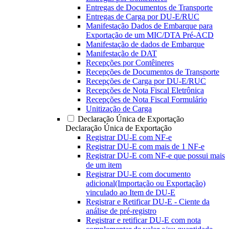
Entregas de Documentos de Transporte
Entregas de Carga por DU-E/RUC
Manifestação Dados de Embarque para
Exportação de um MIC/DTA Pré-ACD
Manifestação de dados de Embarque
Manifestação de DAT
Recepções por Contêineres
Recepções de Documentos de Transporte
Recepções de Carga por DU-E/RUC
Recepções de Nota Fiscal Eletrônica
Recepções de Nota Fiscal Formulário
Unitização de Carga
Declaração Única de Exportação
Declaração Única de Exportação
Registrar DU-E com NF-e
Registrar DU-E com mais de 1 NF-e
Registrar DU-E com NF-e que possui mais
de um item
Registrar DU-E com documento
adicional(Importação ou Exportação)
vinculado ao Item de DU-E
Registrar e Retificar DU-E - Ciente da
análise de pré-registro
Registrar e retificar DU-E com nota