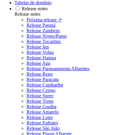
Tabelas de domínio
Release notes
Release notes
Próxima release ↗
Release Paraná
Release Zambeze
Release Negro/Purus
Release Tocantins
Release Inn
Release Volga
Release Hamza
Release Apa
Release Paranapanema Afluentes
Release Reno
Release Paracatu
Release Capibaribe
Release Congo
Release Spree
Release Torne
Release Guaíba
Release Amarelo
Release Loire
Release Eufrates
Release São João
Release Pisom Afluente