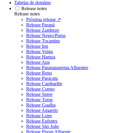
Tabelas de domínio
Release notes
Release notes
Próxima release ↗
Release Paraná
Release Zambeze
Release Negro/Purus
Release Tocantins
Release Inn
Release Volga
Release Hamza
Release Apa
Release Paranapanema Afluentes
Release Reno
Release Paracatu
Release Capibaribe
Release Congo
Release Spree
Release Torne
Release Guaíba
Release Amarelo
Release Loire
Release Eufrates
Release São João
Release Pisom Afluente