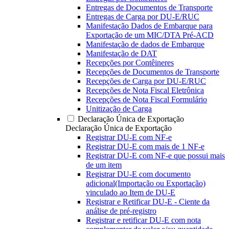
Entregas de Documentos de Transporte
Entregas de Carga por DU-E/RUC
Manifestação Dados de Embarque para
Exportação de um MIC/DTA Pré-ACD
Manifestação de dados de Embarque
Manifestação de DAT
Recepções por Contêineres
Recepções de Documentos de Transporte
Recepções de Carga por DU-E/RUC
Recepções de Nota Fiscal Eletrônica
Recepções de Nota Fiscal Formulário
Unitização de Carga
Declaração Única de Exportação
Declaração Única de Exportação
Registrar DU-E com NF-e
Registrar DU-E com mais de 1 NF-e
Registrar DU-E com NF-e que possui mais
de um item
Registrar DU-E com documento
adicional(Importação ou Exportação)
vinculado ao Item de DU-E
Registrar e Retificar DU-E - Ciente da
análise de pré-registro
Registrar e retificar DU-E com nota