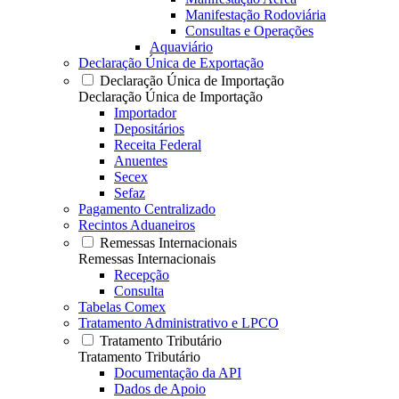
Manifestação Rodoviária
Consultas e Operações
Aquaviário
Declaração Única de Exportação
Declaração Única de Importação
Declaração Única de Importação
Importador
Depositários
Receita Federal
Anuentes
Secex
Sefaz
Pagamento Centralizado
Recintos Aduaneiros
Remessas Internacionais
Remessas Internacionais
Recepção
Consulta
Tabelas Comex
Tratamento Administrativo e LPCO
Tratamento Tributário
Tratamento Tributário
Documentação da API
Dados de Apoio