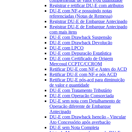
complementar de valor e/ou quantidade
Registrar e retificar DU-E com atributos
DU-E com NF-e possuindo notas
referenciadas (Notas de Remessa)
Registrar DU-E de Embarque Antecipado
Registrar DU-E de Embarque Antecipado
com mais itens
DU-E com Drawback Suspensão
DU-E com Drawback Devolução
DU-E com LPCO
DU-E com Depuração Estatística
DU-E com Certificado de Origem
Mercosul CCPTC/CCROM
Retificar DU-E com NF-e Antes do ACD
Retificar DU-E com NF-e pós ACD
Retificar DU-E pós-acd para diminuição
de valor e quantidade
DU-E com Tratamento Tributário
DU-E com Operação Consorciada
DU-E sem nota com Detalhamento de
Operação diferente de Embarque
Antecipado
DU-E com Drawback Isenção - Vincular
Ato Concessório após averbação
DU-E sem Nota Completa