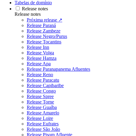
Tabelas de domínio
Release notes
Release notes
Próxima release ↗
Release Paraná
Release Zambeze
Release Negro/Purus
Release Tocantins
Release Inn
Release Volga
Release Hamza
Release Apa
Release Paranapanema Afluentes
Release Reno
Release Paracatu
Release Capibaribe
Release Congo
Release Spree
Release Torne
Release Guaíba
Release Amarelo
Release Loire
Release Eufrates
Release São João
Release Pisom Afluente