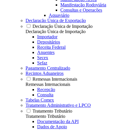
Manifestação Rodoviária
Consultas e Operações
Aquaviário
Declaração Única de Exportação
Declaração Única de Importação
Declaração Única de Importação
Importador
Depositários
Receita Federal
Anuentes
Secex
Sefaz
Pagamento Centralizado
Recintos Aduaneiros
Remessas Internacionais
Remessas Internacionais
Recepção
Consulta
Tabelas Comex
Tratamento Administrativo e LPCO
Tratamento Tributário
Tratamento Tributário
Documentação da API
Dados de Apoio