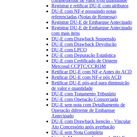
complementar de valor e/ou quantidade
Registrar e retificar DU-E com atributos
DU-E com NF-e possuindo notas
referenciadas (Notas de Remessa)
Registrar DU-E de Embarque Antecipado
Registrar DU-E de Embarque Antecipado
com mais itens
DU-E com Drawback Suspensão
DU-E com Drawback Devolução
DU-E com LPCO
DU-E com Depuração Estatística
DU-E com Certificado de Origem
Mercosul CCPTC/CCROM
Retificar DU-E com NF-e Antes do ACD
Retificar DU-E com NF-e pós ACD
Retificar DU-E pós-acd para diminuição
de valor e quantidade
DU-E com Tratamento Tributário
DU-E com Operação Consorciada
DU-E sem nota com Detalhamento de
Operação diferente de Embarque
Antecipado
DU-E com Drawback Isenção - Vincular
Ato Concessório após averbação
DU-E sem Nota Completa