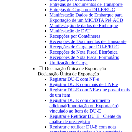
Entregas de Documentos de Transporte
Entregas de Carga por DU-E/RUC
Manifestação Dados de Embarque para
Exportação de um MIC/DTA Pré-ACD
Manifestação de dados de Embarque
Manifestação de DAT
Recepções por Contêineres
Recepções de Documentos de Transporte
Recepções de Carga por DU-E/RUC
Recepções de Nota Fiscal Eletrônica
Recepções de Nota Fiscal Formulário
Unitização de Carga
Declaração Única de Exportação
Declaração Única de Exportação
Registrar DU-E com NF-e
Registrar DU-E com mais de 1 NF-e
Registrar DU-E com NF-e que possui mais
de um item
Registrar DU-E com documento
adicional(Importação ou Exportação)
vinculado ao Item de DU-E
Registrar e Retificar DU-E - Ciente da
análise de pré-registro
Registrar e retificar DU-E com nota