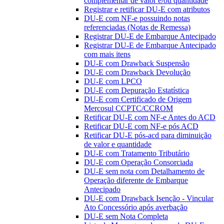
complementar de valor e/ou quantidade
Registrar e retificar DU-E com atributos
DU-E com NF-e possuindo notas
referenciadas (Notas de Remessa)
Registrar DU-E de Embarque Antecipado
Registrar DU-E de Embarque Antecipado
com mais itens
DU-E com Drawback Suspensão
DU-E com Drawback Devolução
DU-E com LPCO
DU-E com Depuração Estatística
DU-E com Certificado de Origem
Mercosul CCPTC/CCROM
Retificar DU-E com NF-e Antes do ACD
Retificar DU-E com NF-e pós ACD
Retificar DU-E pós-acd para diminuição
de valor e quantidade
DU-E com Tratamento Tributário
DU-E com Operação Consorciada
DU-E sem nota com Detalhamento de
Operação diferente de Embarque
Antecipado
DU-E com Drawback Isenção - Vincular
Ato Concessório após averbação
DU-E sem Nota Completa