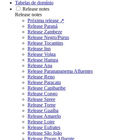
Tabelas de domínio
Release notes
Release notes
Próxima release ↗
Release Paraná
Release Zambeze
Release Negro/Purus
Release Tocantins
Release Inn
Release Volga
Release Hamza
Release Apa
Release Paranapanema Afluentes
Release Reno
Release Paracatu
Release Capibaribe
Release Congo
Release Spree
Release Torne
Release Guaíba
Release Amarelo
Release Loire
Release Eufrates
Release São João
Release Pisom Afluente