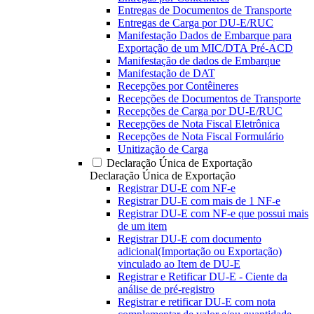
Entregas de Documentos de Transporte
Entregas de Carga por DU-E/RUC
Manifestação Dados de Embarque para
Exportação de um MIC/DTA Pré-ACD
Manifestação de dados de Embarque
Manifestação de DAT
Recepções por Contêineres
Recepções de Documentos de Transporte
Recepções de Carga por DU-E/RUC
Recepções de Nota Fiscal Eletrônica
Recepções de Nota Fiscal Formulário
Unitização de Carga
Declaração Única de Exportação
Declaração Única de Exportação
Registrar DU-E com NF-e
Registrar DU-E com mais de 1 NF-e
Registrar DU-E com NF-e que possui mais
de um item
Registrar DU-E com documento
adicional(Importação ou Exportação)
vinculado ao Item de DU-E
Registrar e Retificar DU-E - Ciente da
análise de pré-registro
Registrar e retificar DU-E com nota