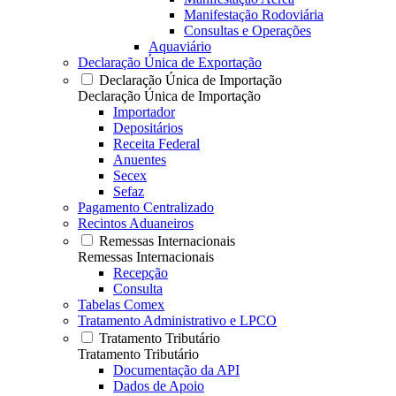
Manifestação Rodoviária
Consultas e Operações
Aquaviário
Declaração Única de Exportação
Declaração Única de Importação
Declaração Única de Importação
Importador
Depositários
Receita Federal
Anuentes
Secex
Sefaz
Pagamento Centralizado
Recintos Aduaneiros
Remessas Internacionais
Remessas Internacionais
Recepção
Consulta
Tabelas Comex
Tratamento Administrativo e LPCO
Tratamento Tributário
Tratamento Tributário
Documentação da API
Dados de Apoio