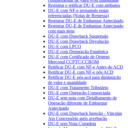
complementar de valor e/ou quantidade
Registrar e retificar DU-E com atributos
DU-E com NF-e possuindo notas
referenciadas (Notas de Remessa)
Registrar DU-E de Embarque Antecipado
Registrar DU-E de Embarque Antecipado
com mais itens
DU-E com Drawback Suspensão
DU-E com Drawback Devolução
DU-E com LPCO
DU-E com Depuração Estatística
DU-E com Certificado de Origem
Mercosul CCPTC/CCROM
Retificar DU-E com NF-e Antes do ACD
Retificar DU-E com NF-e pós ACD
Retificar DU-E pós-acd para diminuição
de valor e quantidade
DU-E com Tratamento Tributário
DU-E com Operação Consorciada
DU-E sem nota com Detalhamento de
Operação diferente de Embarque
Antecipado
DU-E com Drawback Isenção - Vincular
Ato Concessório após averbação
DU-E sem Nota Completa