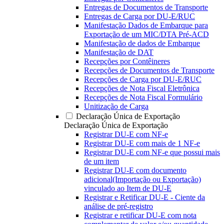
Entregas de Documentos de Transporte
Entregas de Carga por DU-E/RUC
Manifestação Dados de Embarque para
Exportação de um MIC/DTA Pré-ACD
Manifestação de dados de Embarque
Manifestação de DAT
Recepções por Contêineres
Recepções de Documentos de Transporte
Recepções de Carga por DU-E/RUC
Recepções de Nota Fiscal Eletrônica
Recepções de Nota Fiscal Formulário
Unitização de Carga
Declaração Única de Exportação
Declaração Única de Exportação
Registrar DU-E com NF-e
Registrar DU-E com mais de 1 NF-e
Registrar DU-E com NF-e que possui mais
de um item
Registrar DU-E com documento
adicional(Importação ou Exportação)
vinculado ao Item de DU-E
Registrar e Retificar DU-E - Ciente da
análise de pré-registro
Registrar e retificar DU-E com nota