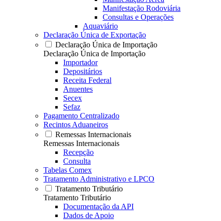
Manifestação Rodoviária
Consultas e Operações
Aquaviário
Declaração Única de Exportação
Declaração Única de Importação
Declaração Única de Importação
Importador
Depositários
Receita Federal
Anuentes
Secex
Sefaz
Pagamento Centralizado
Recintos Aduaneiros
Remessas Internacionais
Remessas Internacionais
Recepção
Consulta
Tabelas Comex
Tratamento Administrativo e LPCO
Tratamento Tributário
Tratamento Tributário
Documentação da API
Dados de Apoio