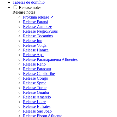
Tabelas de domínio
Release notes
Release notes
Próxima release ↗
Release Paraná
Release Zambeze
Release Negro/Purus
Release Tocantins
Release Inn
Release Volga
Release Hamza
Release Apa
Release Paranapanema Afluentes
Release Reno
Release Paracatu
Release Capibaribe
Release Congo
Release Spree
Release Torne
Release Guaíba
Release Amarelo
Release Loire
Release Eufrates
Release São João
Release Pisom Afluente