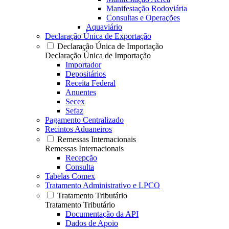
Manifestação Rodoviária
Consultas e Operações
Aquaviário
Declaração Única de Exportação
Declaração Única de Importação
Declaração Única de Importação
Importador
Depositários
Receita Federal
Anuentes
Secex
Sefaz
Pagamento Centralizado
Recintos Aduaneiros
Remessas Internacionais
Remessas Internacionais
Recepção
Consulta
Tabelas Comex
Tratamento Administrativo e LPCO
Tratamento Tributário
Tratamento Tributário
Documentação da API
Dados de Apoio