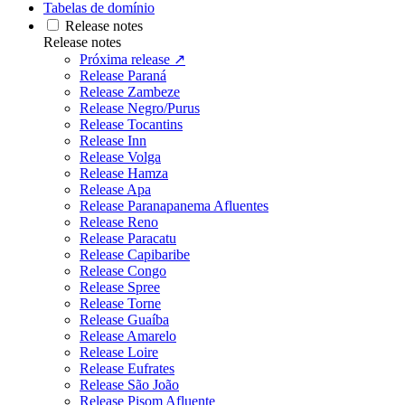
Tabelas de domínio
Release notes
Release notes
Próxima release ↗
Release Paraná
Release Zambeze
Release Negro/Purus
Release Tocantins
Release Inn
Release Volga
Release Hamza
Release Apa
Release Paranapanema Afluentes
Release Reno
Release Paracatu
Release Capibaribe
Release Congo
Release Spree
Release Torne
Release Guaíba
Release Amarelo
Release Loire
Release Eufrates
Release São João
Release Pisom Afluente