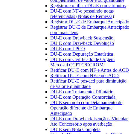
complementar de valor e/ou quantidade
Registrar e retificar DU-E com atributos
DU-E com NF-e possuindo notas
referenciadas (Notas de Remessa)
Registrar DU-E de Embarque Antecipado
Registrar DU-E de Embarque Antecipado
com mais itens
DU-E com Drawback Suspensão
DU-E com Drawback Devolução
DU-E com LPCO
DU-E com Depuração Estatística
DU-E com Certificado de Origem
Mercosul CCPTC/CCROM
Retificar DU-E com NF-e Antes do ACD
Retificar DU-E com NF-e pós ACD
Retificar DU-E pós-acd para diminuição
de valor e quantidade
DU-E com Tratamento Tributário
DU-E com Operação Consorciada
DU-E sem nota com Detalhamento de
Operação diferente de Embarque
Antecipado
DU-E com Drawback Isenção - Vincular
Ato Concessório após averbação
DU-E sem Nota Completa