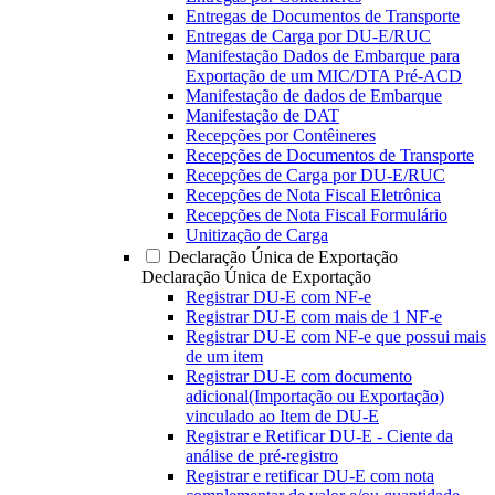
Entregas de Documentos de Transporte
Entregas de Carga por DU-E/RUC
Manifestação Dados de Embarque para
Exportação de um MIC/DTA Pré-ACD
Manifestação de dados de Embarque
Manifestação de DAT
Recepções por Contêineres
Recepções de Documentos de Transporte
Recepções de Carga por DU-E/RUC
Recepções de Nota Fiscal Eletrônica
Recepções de Nota Fiscal Formulário
Unitização de Carga
Declaração Única de Exportação
Declaração Única de Exportação
Registrar DU-E com NF-e
Registrar DU-E com mais de 1 NF-e
Registrar DU-E com NF-e que possui mais
de um item
Registrar DU-E com documento
adicional(Importação ou Exportação)
vinculado ao Item de DU-E
Registrar e Retificar DU-E - Ciente da
análise de pré-registro
Registrar e retificar DU-E com nota