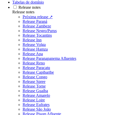
Tabelas de domínio
Release notes
Release notes
Próxima release ↗
Release Paraná
Release Zambeze
Release Negro/Purus
Release Tocantins
Release Inn
Release Volga
Release Hamza
Release Apa
Release Paranapanema Afluentes
Release Reno
Release Paracatu
Release Capibaribe
Release Congo
Release Spree
Release Torne
Release Guaíba
Release Amarelo
Release Loire
Release Eufrates
Release São João
Release Pisom Afluente