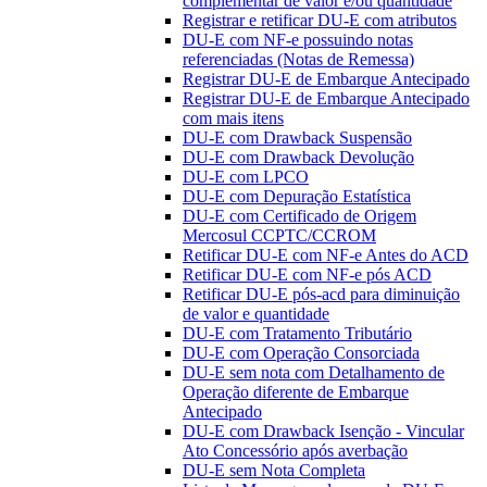
complementar de valor e/ou quantidade
Registrar e retificar DU-E com atributos
DU-E com NF-e possuindo notas
referenciadas (Notas de Remessa)
Registrar DU-E de Embarque Antecipado
Registrar DU-E de Embarque Antecipado
com mais itens
DU-E com Drawback Suspensão
DU-E com Drawback Devolução
DU-E com LPCO
DU-E com Depuração Estatística
DU-E com Certificado de Origem
Mercosul CCPTC/CCROM
Retificar DU-E com NF-e Antes do ACD
Retificar DU-E com NF-e pós ACD
Retificar DU-E pós-acd para diminuição
de valor e quantidade
DU-E com Tratamento Tributário
DU-E com Operação Consorciada
DU-E sem nota com Detalhamento de
Operação diferente de Embarque
Antecipado
DU-E com Drawback Isenção - Vincular
Ato Concessório após averbação
DU-E sem Nota Completa