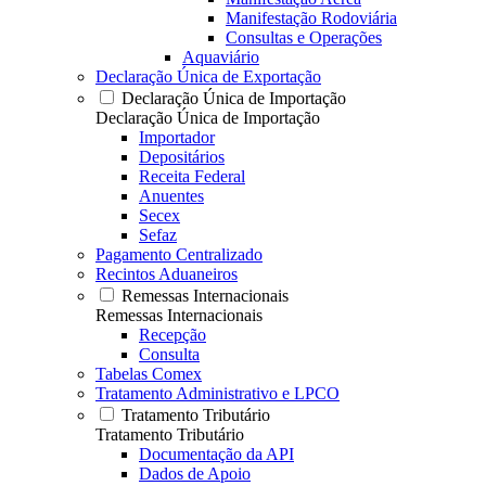
Manifestação Rodoviária
Consultas e Operações
Aquaviário
Declaração Única de Exportação
Declaração Única de Importação
Declaração Única de Importação
Importador
Depositários
Receita Federal
Anuentes
Secex
Sefaz
Pagamento Centralizado
Recintos Aduaneiros
Remessas Internacionais
Remessas Internacionais
Recepção
Consulta
Tabelas Comex
Tratamento Administrativo e LPCO
Tratamento Tributário
Tratamento Tributário
Documentação da API
Dados de Apoio