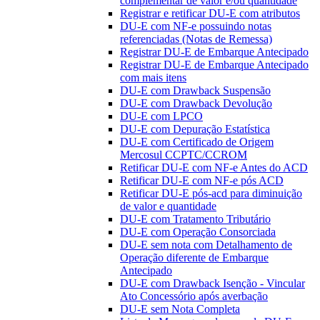
complementar de valor e/ou quantidade
Registrar e retificar DU-E com atributos
DU-E com NF-e possuindo notas
referenciadas (Notas de Remessa)
Registrar DU-E de Embarque Antecipado
Registrar DU-E de Embarque Antecipado
com mais itens
DU-E com Drawback Suspensão
DU-E com Drawback Devolução
DU-E com LPCO
DU-E com Depuração Estatística
DU-E com Certificado de Origem
Mercosul CCPTC/CCROM
Retificar DU-E com NF-e Antes do ACD
Retificar DU-E com NF-e pós ACD
Retificar DU-E pós-acd para diminuição
de valor e quantidade
DU-E com Tratamento Tributário
DU-E com Operação Consorciada
DU-E sem nota com Detalhamento de
Operação diferente de Embarque
Antecipado
DU-E com Drawback Isenção - Vincular
Ato Concessório após averbação
DU-E sem Nota Completa