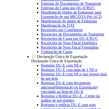
Entregas de Documentos de Transporte
Entregas de Carga por DU-E/RUC
Manifestação Dados de Embarque para
Exportação de um MIC/DTA Pré-ACD
Manifestação de dados de Embarque
Manifestação de DAT
Recepções por Contêineres
Recepções de Documentos de Transporte
Recepções de Carga por DU-E/RUC
Recepções de Nota Fiscal Eletrônica
Recepções de Nota Fiscal Formulário
Unitização de Carga
Declaração Única de Exportação
Declaração Única de Exportação
Registrar DU-E com NF-e
Registrar DU-E com mais de 1 NF-e
Registrar DU-E com NF-e que possui mais
de um item
Registrar DU-E com documento
adicional(Importação ou Exportação)
vinculado ao Item de DU-E
Registrar e Retificar DU-E - Ciente da
análise de pré-registro
Registrar e retificar DU-E com nota