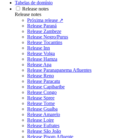
Tabelas de domínio
Release notes
Release notes
Próxima release ↗
Release Paraná
Release Zambeze
Release Negro/Purus
Release Tocantins
Release Inn
Release Volga
Release Hamza
Release Apa
Release Paranapanema Afluentes
Release Reno
Release Paracatu
Release Capibaribe
Release Congo
Release Spree
Release Torne
Release Guaíba
Release Amarelo
Release Loire
Release Eufrates
Release São João
Release Pisom Afluente