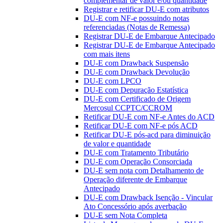
complementar de valor e/ou quantidade
Registrar e retificar DU-E com atributos
DU-E com NF-e possuindo notas
referenciadas (Notas de Remessa)
Registrar DU-E de Embarque Antecipado
Registrar DU-E de Embarque Antecipado
com mais itens
DU-E com Drawback Suspensão
DU-E com Drawback Devolução
DU-E com LPCO
DU-E com Depuração Estatística
DU-E com Certificado de Origem
Mercosul CCPTC/CCROM
Retificar DU-E com NF-e Antes do ACD
Retificar DU-E com NF-e pós ACD
Retificar DU-E pós-acd para diminuição
de valor e quantidade
DU-E com Tratamento Tributário
DU-E com Operação Consorciada
DU-E sem nota com Detalhamento de
Operação diferente de Embarque
Antecipado
DU-E com Drawback Isenção - Vincular
Ato Concessório após averbação
DU-E sem Nota Completa