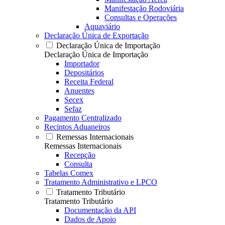
Manifestação Rodoviária
Consultas e Operações
Aquaviário
Declaração Única de Exportação
Declaração Única de Importação
Declaração Única de Importação
Importador
Depositários
Receita Federal
Anuentes
Secex
Sefaz
Pagamento Centralizado
Recintos Aduaneiros
Remessas Internacionais
Remessas Internacionais
Recepção
Consulta
Tabelas Comex
Tratamento Administrativo e LPCO
Tratamento Tributário
Tratamento Tributário
Documentação da API
Dados de Apoio