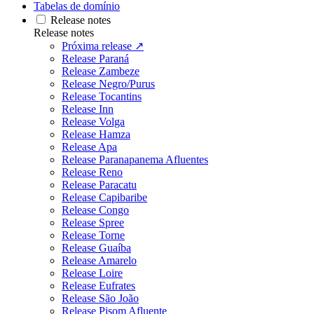
Tabelas de domínio
Release notes
Release notes
Próxima release ↗
Release Paraná
Release Zambeze
Release Negro/Purus
Release Tocantins
Release Inn
Release Volga
Release Hamza
Release Apa
Release Paranapanema Afluentes
Release Reno
Release Paracatu
Release Capibaribe
Release Congo
Release Spree
Release Torne
Release Guaíba
Release Amarelo
Release Loire
Release Eufrates
Release São João
Release Pisom Afluente