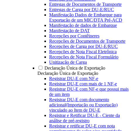
Entregas de Documentos de Transporte
Entregas de Carga por DU-E/RUC
Manifestação Dados de Embarque para
Exportação de um MIC/DTA Pré-ACD
Manifestação de dados de Embarque
Manifestação de DAT
Recepções por Contêineres
Recepções de Documentos de Transporte
Recepções de Carga por DU-E/RUC
Recepções de Nota Fiscal Eletrônica
Recepções de Nota Fiscal Formulário
Unitização de Carga
Declaração Única de Exportação
Declaração Única de Exportação
Registrar DU-E com NF-e
Registrar DU-E com mais de 1 NF-e
Registrar DU-E com NF-e que possui mais
de um item
Registrar DU-E com documento
adicional(Importação ou Exportação)
vinculado ao Item de DU-E
Registrar e Retificar DU-E - Ciente da
análise de pré-registro
Registrar e retificar DU-E com nota