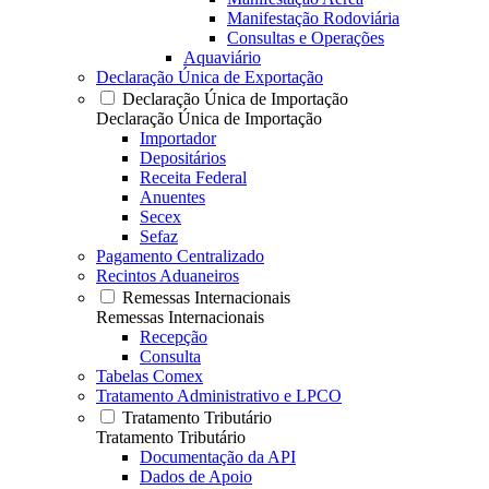
Manifestação Rodoviária
Consultas e Operações
Aquaviário
Declaração Única de Exportação
Declaração Única de Importação
Declaração Única de Importação
Importador
Depositários
Receita Federal
Anuentes
Secex
Sefaz
Pagamento Centralizado
Recintos Aduaneiros
Remessas Internacionais
Remessas Internacionais
Recepção
Consulta
Tabelas Comex
Tratamento Administrativo e LPCO
Tratamento Tributário
Tratamento Tributário
Documentação da API
Dados de Apoio