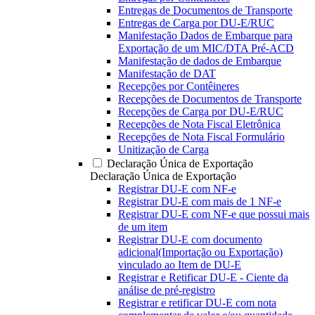
Entregas de Documentos de Transporte
Entregas de Carga por DU-E/RUC
Manifestação Dados de Embarque para
Exportação de um MIC/DTA Pré-ACD
Manifestação de dados de Embarque
Manifestação de DAT
Recepções por Contêineres
Recepções de Documentos de Transporte
Recepções de Carga por DU-E/RUC
Recepções de Nota Fiscal Eletrônica
Recepções de Nota Fiscal Formulário
Unitização de Carga
Declaração Única de Exportação
Declaração Única de Exportação
Registrar DU-E com NF-e
Registrar DU-E com mais de 1 NF-e
Registrar DU-E com NF-e que possui mais
de um item
Registrar DU-E com documento
adicional(Importação ou Exportação)
vinculado ao Item de DU-E
Registrar e Retificar DU-E - Ciente da
análise de pré-registro
Registrar e retificar DU-E com nota