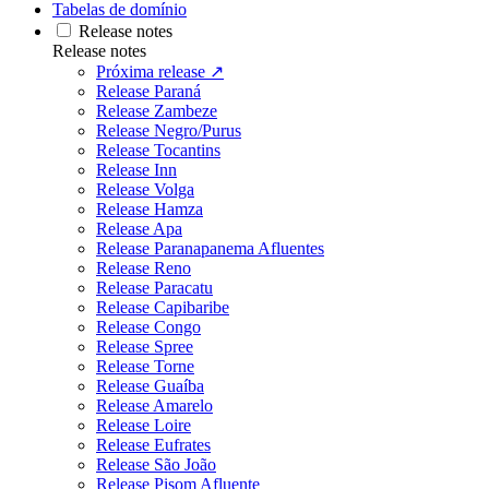
Tabelas de domínio
Release notes
Release notes
Próxima release ↗
Release Paraná
Release Zambeze
Release Negro/Purus
Release Tocantins
Release Inn
Release Volga
Release Hamza
Release Apa
Release Paranapanema Afluentes
Release Reno
Release Paracatu
Release Capibaribe
Release Congo
Release Spree
Release Torne
Release Guaíba
Release Amarelo
Release Loire
Release Eufrates
Release São João
Release Pisom Afluente