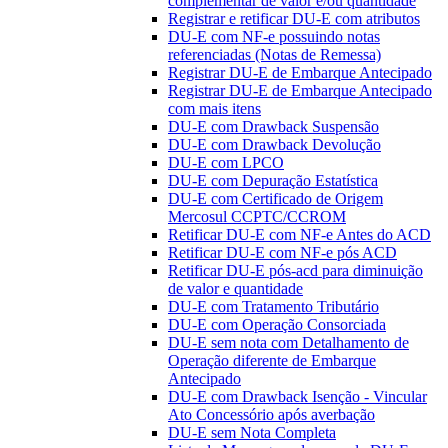
complementar de valor e/ou quantidade
Registrar e retificar DU-E com atributos
DU-E com NF-e possuindo notas
referenciadas (Notas de Remessa)
Registrar DU-E de Embarque Antecipado
Registrar DU-E de Embarque Antecipado
com mais itens
DU-E com Drawback Suspensão
DU-E com Drawback Devolução
DU-E com LPCO
DU-E com Depuração Estatística
DU-E com Certificado de Origem
Mercosul CCPTC/CCROM
Retificar DU-E com NF-e Antes do ACD
Retificar DU-E com NF-e pós ACD
Retificar DU-E pós-acd para diminuição
de valor e quantidade
DU-E com Tratamento Tributário
DU-E com Operação Consorciada
DU-E sem nota com Detalhamento de
Operação diferente de Embarque
Antecipado
DU-E com Drawback Isenção - Vincular
Ato Concessório após averbação
DU-E sem Nota Completa