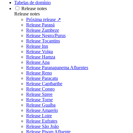
Tabelas de domínio
Release notes
Release notes
Próxima release ↗
Release Paraná
Release Zambeze
Release Negro/Purus
Release Tocantins
Release Inn
Release Volga
Release Hamza
Release Apa
Release Paranapanema Afluentes
Release Reno
Release Paracatu
Release Capibaribe
Release Congo
Release Spree
Release Torne
Release Guaíba
Release Amarelo
Release Loire
Release Eufrates
Release São João
Release Pisom Afluente