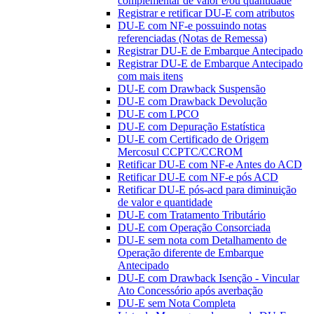
complementar de valor e/ou quantidade
Registrar e retificar DU-E com atributos
DU-E com NF-e possuindo notas
referenciadas (Notas de Remessa)
Registrar DU-E de Embarque Antecipado
Registrar DU-E de Embarque Antecipado
com mais itens
DU-E com Drawback Suspensão
DU-E com Drawback Devolução
DU-E com LPCO
DU-E com Depuração Estatística
DU-E com Certificado de Origem
Mercosul CCPTC/CCROM
Retificar DU-E com NF-e Antes do ACD
Retificar DU-E com NF-e pós ACD
Retificar DU-E pós-acd para diminuição
de valor e quantidade
DU-E com Tratamento Tributário
DU-E com Operação Consorciada
DU-E sem nota com Detalhamento de
Operação diferente de Embarque
Antecipado
DU-E com Drawback Isenção - Vincular
Ato Concessório após averbação
DU-E sem Nota Completa