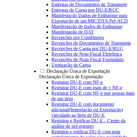
Entregas de Documentos de Transporte
Entregas de Carga por DU-E/RUC
Manifestação Dados de Embarque para
Exportação de um MIC/DTA Pré-ACD
Manifestação de dados de Embarque
Manifestação de DAT
Recepções por Contêineres
Recepções de Documentos de Transporte
Recepções de Carga por DU-E/RUC
Recepções de Nota Fiscal Eletrônica
Recepções de Nota Fiscal Formulário
Unitização de Carga
Declaração Única de Exportação
Declaração Única de Exportação
Registrar DU-E com NF-e
Registrar DU-E com mais de 1 NF-e
Registrar DU-E com NF-e que possui mais
de um item
Registrar DU-E com documento
adicional(Importação ou Exportação)
vinculado ao Item de DU-E
Registrar e Retificar DU-E - Ciente da
análise de pré-registro
Registrar e retificar DU-E com nota