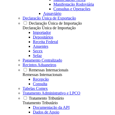
Manifestação Rodoviária
Consultas e Operações
Aquaviário
Declaração Única de Exportação
Declaração Única de Importação
Declaração Única de Importação
Importador
Depositários
Receita Federal
Anuentes
Secex
Sefaz
Pagamento Centralizado
Recintos Aduaneiros
Remessas Internacionais
Remessas Internacionais
Recepção
Consulta
Tabelas Comex
Tratamento Administrativo e LPCO
Tratamento Tributário
Tratamento Tributário
Documentação da API
Dados de Apoio