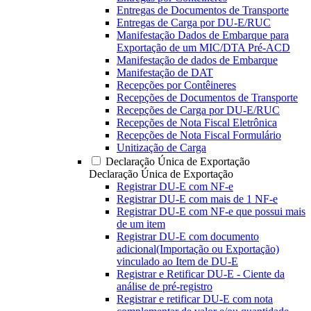
Entregas de Documentos de Transporte
Entregas de Carga por DU-E/RUC
Manifestação Dados de Embarque para
Exportação de um MIC/DTA Pré-ACD
Manifestação de dados de Embarque
Manifestação de DAT
Recepções por Contêineres
Recepções de Documentos de Transporte
Recepções de Carga por DU-E/RUC
Recepções de Nota Fiscal Eletrônica
Recepções de Nota Fiscal Formulário
Unitização de Carga
Declaração Única de Exportação
Declaração Única de Exportação
Registrar DU-E com NF-e
Registrar DU-E com mais de 1 NF-e
Registrar DU-E com NF-e que possui mais
de um item
Registrar DU-E com documento
adicional(Importação ou Exportação)
vinculado ao Item de DU-E
Registrar e Retificar DU-E - Ciente da
análise de pré-registro
Registrar e retificar DU-E com nota