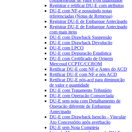
complementar de valor e/ou quantidade
Registrar e retificar DU-E com atributos
DU-E com NF-e possuindo notas
referenciadas (Notas de Remessa)
Registrar DU-E de Embarque Antecipado
Registrar DU-E de Embarque Antecipado
com mais itens
DU-E com Drawback Suspensão
DU-E com Drawback Devolução
DU-E com LPCO
DU-E com Depuração Estatística
DU-E com Certificado de Origem
Mercosul CCPTC/CCROM
Retificar DU-E com NF-e Antes do ACD
Retificar DU-E com NF-e pós ACD
Retificar DU-E pós-acd para diminuição
de valor e quantidade
DU-E com Tratamento Tributário
DU-E com Operação Consorciada
DU-E sem nota com Detalhamento de
Operação diferente de Embarque
Antecipado
DU-E com Drawback Isenção - Vincular
Ato Concessório após averbação
DU-E sem Nota Completa