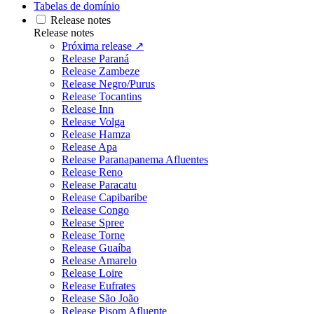
Tabelas de domínio
Release notes
Release notes
Próxima release ↗
Release Paraná
Release Zambeze
Release Negro/Purus
Release Tocantins
Release Inn
Release Volga
Release Hamza
Release Apa
Release Paranapanema Afluentes
Release Reno
Release Paracatu
Release Capibaribe
Release Congo
Release Spree
Release Torne
Release Guaíba
Release Amarelo
Release Loire
Release Eufrates
Release São João
Release Pisom Afluente