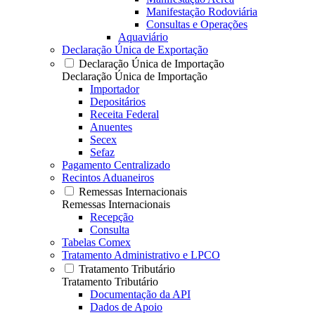
Manifestação Rodoviária
Consultas e Operações
Aquaviário
Declaração Única de Exportação
Declaração Única de Importação
Declaração Única de Importação
Importador
Depositários
Receita Federal
Anuentes
Secex
Sefaz
Pagamento Centralizado
Recintos Aduaneiros
Remessas Internacionais
Remessas Internacionais
Recepção
Consulta
Tabelas Comex
Tratamento Administrativo e LPCO
Tratamento Tributário
Tratamento Tributário
Documentação da API
Dados de Apoio