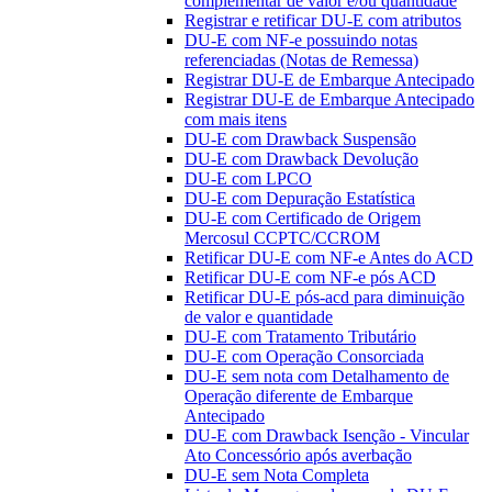
complementar de valor e/ou quantidade
Registrar e retificar DU-E com atributos
DU-E com NF-e possuindo notas
referenciadas (Notas de Remessa)
Registrar DU-E de Embarque Antecipado
Registrar DU-E de Embarque Antecipado
com mais itens
DU-E com Drawback Suspensão
DU-E com Drawback Devolução
DU-E com LPCO
DU-E com Depuração Estatística
DU-E com Certificado de Origem
Mercosul CCPTC/CCROM
Retificar DU-E com NF-e Antes do ACD
Retificar DU-E com NF-e pós ACD
Retificar DU-E pós-acd para diminuição
de valor e quantidade
DU-E com Tratamento Tributário
DU-E com Operação Consorciada
DU-E sem nota com Detalhamento de
Operação diferente de Embarque
Antecipado
DU-E com Drawback Isenção - Vincular
Ato Concessório após averbação
DU-E sem Nota Completa