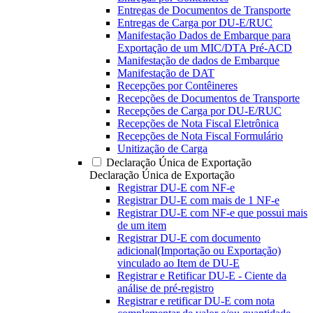
Entregas de Documentos de Transporte
Entregas de Carga por DU-E/RUC
Manifestação Dados de Embarque para
Exportação de um MIC/DTA Pré-ACD
Manifestação de dados de Embarque
Manifestação de DAT
Recepções por Contêineres
Recepções de Documentos de Transporte
Recepções de Carga por DU-E/RUC
Recepções de Nota Fiscal Eletrônica
Recepções de Nota Fiscal Formulário
Unitização de Carga
Declaração Única de Exportação
Declaração Única de Exportação
Registrar DU-E com NF-e
Registrar DU-E com mais de 1 NF-e
Registrar DU-E com NF-e que possui mais
de um item
Registrar DU-E com documento
adicional(Importação ou Exportação)
vinculado ao Item de DU-E
Registrar e Retificar DU-E - Ciente da
análise de pré-registro
Registrar e retificar DU-E com nota