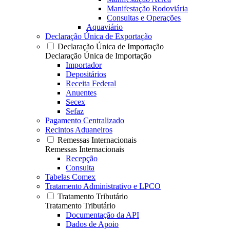
Manifestação Rodoviária
Consultas e Operações
Aquaviário
Declaração Única de Exportação
Declaração Única de Importação
Declaração Única de Importação
Importador
Depositários
Receita Federal
Anuentes
Secex
Sefaz
Pagamento Centralizado
Recintos Aduaneiros
Remessas Internacionais
Remessas Internacionais
Recepção
Consulta
Tabelas Comex
Tratamento Administrativo e LPCO
Tratamento Tributário
Tratamento Tributário
Documentação da API
Dados de Apoio