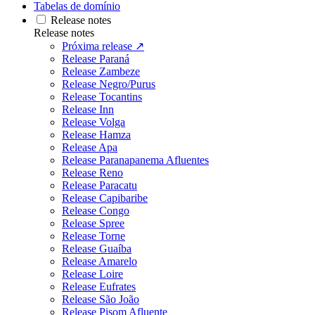
Tabelas de domínio
Release notes
Release notes
Próxima release ↗
Release Paraná
Release Zambeze
Release Negro/Purus
Release Tocantins
Release Inn
Release Volga
Release Hamza
Release Apa
Release Paranapanema Afluentes
Release Reno
Release Paracatu
Release Capibaribe
Release Congo
Release Spree
Release Torne
Release Guaíba
Release Amarelo
Release Loire
Release Eufrates
Release São João
Release Pisom Afluente