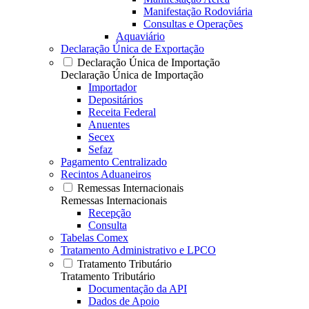
Manifestação Rodoviária
Consultas e Operações
Aquaviário
Declaração Única de Exportação
Declaração Única de Importação
Declaração Única de Importação
Importador
Depositários
Receita Federal
Anuentes
Secex
Sefaz
Pagamento Centralizado
Recintos Aduaneiros
Remessas Internacionais
Remessas Internacionais
Recepção
Consulta
Tabelas Comex
Tratamento Administrativo e LPCO
Tratamento Tributário
Tratamento Tributário
Documentação da API
Dados de Apoio