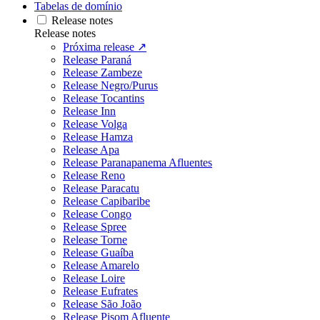
Tabelas de domínio
Release notes
Release notes
Próxima release ↗
Release Paraná
Release Zambeze
Release Negro/Purus
Release Tocantins
Release Inn
Release Volga
Release Hamza
Release Apa
Release Paranapanema Afluentes
Release Reno
Release Paracatu
Release Capibaribe
Release Congo
Release Spree
Release Torne
Release Guaíba
Release Amarelo
Release Loire
Release Eufrates
Release São João
Release Pisom Afluente