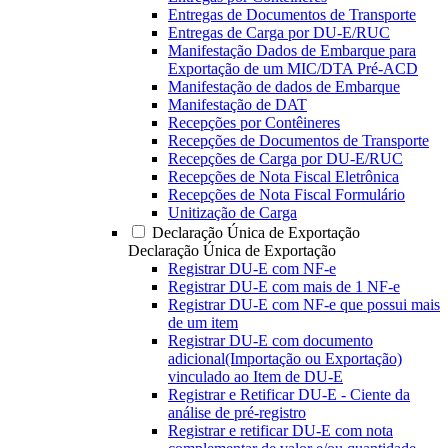
Entregas de Documentos de Transporte
Entregas de Carga por DU-E/RUC
Manifestação Dados de Embarque para
Exportação de um MIC/DTA Pré-ACD
Manifestação de dados de Embarque
Manifestação de DAT
Recepções por Contêineres
Recepções de Documentos de Transporte
Recepções de Carga por DU-E/RUC
Recepções de Nota Fiscal Eletrônica
Recepções de Nota Fiscal Formulário
Unitização de Carga
Declaração Única de Exportação
Declaração Única de Exportação
Registrar DU-E com NF-e
Registrar DU-E com mais de 1 NF-e
Registrar DU-E com NF-e que possui mais
de um item
Registrar DU-E com documento
adicional(Importação ou Exportação)
vinculado ao Item de DU-E
Registrar e Retificar DU-E - Ciente da
análise de pré-registro
Registrar e retificar DU-E com nota