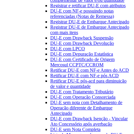
complementar de valor e/ou quantidade
Registrar e retificar DU-E com atributos
DU-E com NF-e possuindo notas
referenciadas (Notas de Remessa)
Registrar DU-E de Embarque Antecipado
Registrar DU-E de Embarque Antecipado
com mais itens
DU-E com Drawback Suspensão
DU-E com Drawback Devolução
DU-E com LPCO
DU-E com Depuração Estatística
DU-E com Certificado de Origem
Mercosul CCPTC/CCROM
Retificar DU-E com NF-e Antes do ACD
Retificar DU-E com NF-e pós ACD
Retificar DU-E pós-acd para diminuição
de valor e quantidade
DU-E com Tratamento Tributário
DU-E com Operação Consorciada
DU-E sem nota com Detalhamento de
Operação diferente de Embarque
Antecipado
DU-E com Drawback Isenção - Vincular
Ato Concessório após averbação
DU-E sem Nota Completa