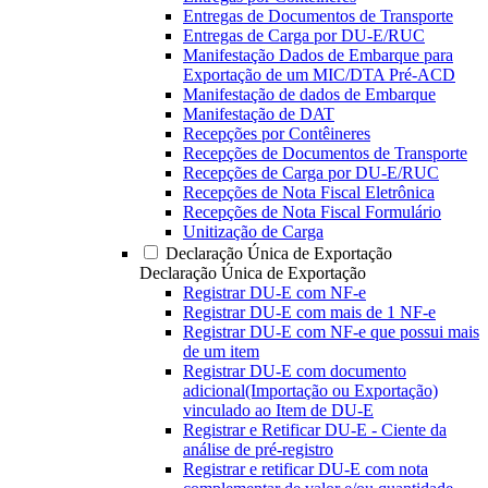
Entregas de Documentos de Transporte
Entregas de Carga por DU-E/RUC
Manifestação Dados de Embarque para
Exportação de um MIC/DTA Pré-ACD
Manifestação de dados de Embarque
Manifestação de DAT
Recepções por Contêineres
Recepções de Documentos de Transporte
Recepções de Carga por DU-E/RUC
Recepções de Nota Fiscal Eletrônica
Recepções de Nota Fiscal Formulário
Unitização de Carga
Declaração Única de Exportação
Declaração Única de Exportação
Registrar DU-E com NF-e
Registrar DU-E com mais de 1 NF-e
Registrar DU-E com NF-e que possui mais
de um item
Registrar DU-E com documento
adicional(Importação ou Exportação)
vinculado ao Item de DU-E
Registrar e Retificar DU-E - Ciente da
análise de pré-registro
Registrar e retificar DU-E com nota