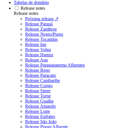
Tabelas de domínio
Release notes
Release notes
Próxima release ↗
Release Paraná
Release Zambeze
Release Negro/Purus
Release Tocantins
Release Inn
Release Volga
Release Hamza
Release Apa
Release Paranapanema Afluentes
Release Reno
Release Paracatu
Release Capibaribe
Release Congo
Release Spree
Release Torne
Release Guaíba
Release Amarelo
Release Loire
Release Eufrates
Release São João
Release Pisom Afluente