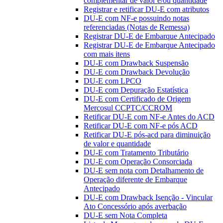
complementar de valor e/ou quantidade
Registrar e retificar DU-E com atributos
DU-E com NF-e possuindo notas
referenciadas (Notas de Remessa)
Registrar DU-E de Embarque Antecipado
Registrar DU-E de Embarque Antecipado
com mais itens
DU-E com Drawback Suspensão
DU-E com Drawback Devolução
DU-E com LPCO
DU-E com Depuração Estatística
DU-E com Certificado de Origem
Mercosul CCPTC/CCROM
Retificar DU-E com NF-e Antes do ACD
Retificar DU-E com NF-e pós ACD
Retificar DU-E pós-acd para diminuição
de valor e quantidade
DU-E com Tratamento Tributário
DU-E com Operação Consorciada
DU-E sem nota com Detalhamento de
Operação diferente de Embarque
Antecipado
DU-E com Drawback Isenção - Vincular
Ato Concessório após averbação
DU-E sem Nota Completa