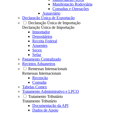
Manifestação Rodoviária
Consultas e Operações
Aquaviário
Declaração Única de Exportação
Declaração Única de Importação
Declaração Única de Importação
Importador
Depositários
Receita Federal
Anuentes
Secex
Sefaz
Pagamento Centralizado
Recintos Aduaneiros
Remessas Internacionais
Remessas Internacionais
Recepção
Consulta
Tabelas Comex
Tratamento Administrativo e LPCO
Tratamento Tributário
Tratamento Tributário
Documentação da API
Dados de Apoio