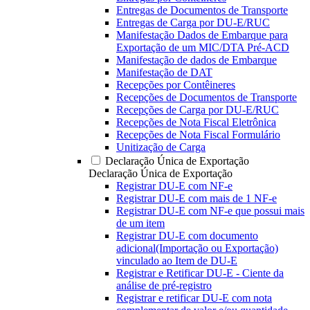
Entregas de Documentos de Transporte
Entregas de Carga por DU-E/RUC
Manifestação Dados de Embarque para
Exportação de um MIC/DTA Pré-ACD
Manifestação de dados de Embarque
Manifestação de DAT
Recepções por Contêineres
Recepções de Documentos de Transporte
Recepções de Carga por DU-E/RUC
Recepções de Nota Fiscal Eletrônica
Recepções de Nota Fiscal Formulário
Unitização de Carga
Declaração Única de Exportação
Declaração Única de Exportação
Registrar DU-E com NF-e
Registrar DU-E com mais de 1 NF-e
Registrar DU-E com NF-e que possui mais
de um item
Registrar DU-E com documento
adicional(Importação ou Exportação)
vinculado ao Item de DU-E
Registrar e Retificar DU-E - Ciente da
análise de pré-registro
Registrar e retificar DU-E com nota