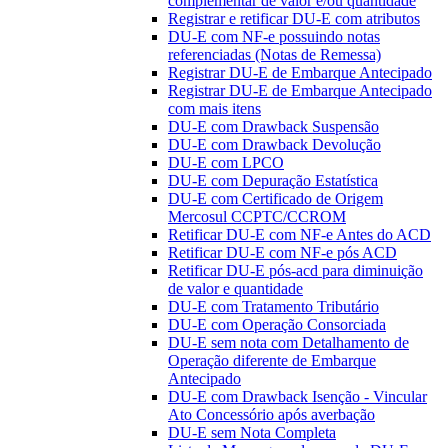
complementar de valor e/ou quantidade
Registrar e retificar DU-E com atributos
DU-E com NF-e possuindo notas
referenciadas (Notas de Remessa)
Registrar DU-E de Embarque Antecipado
Registrar DU-E de Embarque Antecipado
com mais itens
DU-E com Drawback Suspensão
DU-E com Drawback Devolução
DU-E com LPCO
DU-E com Depuração Estatística
DU-E com Certificado de Origem
Mercosul CCPTC/CCROM
Retificar DU-E com NF-e Antes do ACD
Retificar DU-E com NF-e pós ACD
Retificar DU-E pós-acd para diminuição
de valor e quantidade
DU-E com Tratamento Tributário
DU-E com Operação Consorciada
DU-E sem nota com Detalhamento de
Operação diferente de Embarque
Antecipado
DU-E com Drawback Isenção - Vincular
Ato Concessório após averbação
DU-E sem Nota Completa