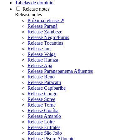
Tabelas de domínio
Release notes
Release notes
Próxima release ↗
Release Paraná
Release Zambeze
Release Negro/Purus
Release Tocantins
Release Inn
Release Volga
Release Hamza
Release Apa
Release Paranapanema Afluentes
Release Reno
Release Paracatu
Release Capibaribe
Release Congo
Release Spree
Release Torne
Release Guaíba
Release Amarelo
Release Loire
Release Eufrates
Release São João
Release Pisom Afluente