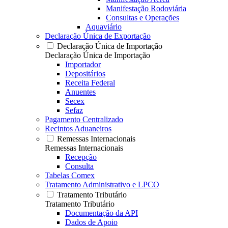
Manifestação Rodoviária
Consultas e Operações
Aquaviário
Declaração Única de Exportação
Declaração Única de Importação
Declaração Única de Importação
Importador
Depositários
Receita Federal
Anuentes
Secex
Sefaz
Pagamento Centralizado
Recintos Aduaneiros
Remessas Internacionais
Remessas Internacionais
Recepção
Consulta
Tabelas Comex
Tratamento Administrativo e LPCO
Tratamento Tributário
Tratamento Tributário
Documentação da API
Dados de Apoio