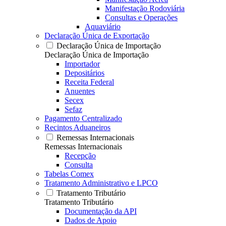
Manifestação Rodoviária
Consultas e Operações
Aquaviário
Declaração Única de Exportação
Declaração Única de Importação
Declaração Única de Importação
Importador
Depositários
Receita Federal
Anuentes
Secex
Sefaz
Pagamento Centralizado
Recintos Aduaneiros
Remessas Internacionais
Remessas Internacionais
Recepção
Consulta
Tabelas Comex
Tratamento Administrativo e LPCO
Tratamento Tributário
Tratamento Tributário
Documentação da API
Dados de Apoio