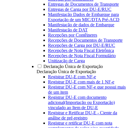
Entregas de Documentos de Transporte
Entregas de Carga por DU-E/RUC
Manifestação Dados de Embarque para
Exportação de um MIC/DTA Pré-ACD
Manifestação de dados de Embarque
Manifestação de DAT
Recepções por Contêineres
Recepções de Documentos de Transporte
Recepções de Carga por DU-E/RUC
Recepções de Nota Fiscal Eletrônica
Recepções de Nota Fiscal Formulário
Unitização de Carga
Declaração Única de Exportação
Declaração Única de Exportação
Registrar DU-E com NF-e
Registrar DU-E com mais de 1 NF-e
Registrar DU-E com NF-e que possui mais
de um item
Registrar DU-E com documento
adicional(Importação ou Exportação)
vinculado ao Item de DU-E
Registrar e Retificar DU-E - Ciente da
análise de pré-registro
Registrar e retificar DU-E com nota