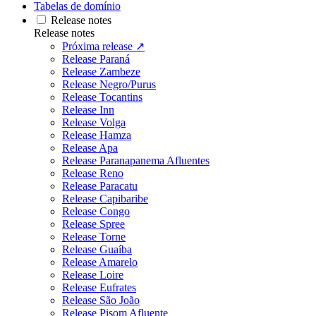
Tabelas de domínio
Release notes
Release notes
Próxima release ↗
Release Paraná
Release Zambeze
Release Negro/Purus
Release Tocantins
Release Inn
Release Volga
Release Hamza
Release Apa
Release Paranapanema Afluentes
Release Reno
Release Paracatu
Release Capibaribe
Release Congo
Release Spree
Release Torne
Release Guaíba
Release Amarelo
Release Loire
Release Eufrates
Release São João
Release Pisom Afluente