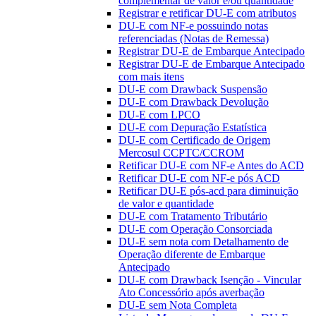
complementar de valor e/ou quantidade
Registrar e retificar DU-E com atributos
DU-E com NF-e possuindo notas
referenciadas (Notas de Remessa)
Registrar DU-E de Embarque Antecipado
Registrar DU-E de Embarque Antecipado
com mais itens
DU-E com Drawback Suspensão
DU-E com Drawback Devolução
DU-E com LPCO
DU-E com Depuração Estatística
DU-E com Certificado de Origem
Mercosul CCPTC/CCROM
Retificar DU-E com NF-e Antes do ACD
Retificar DU-E com NF-e pós ACD
Retificar DU-E pós-acd para diminuição
de valor e quantidade
DU-E com Tratamento Tributário
DU-E com Operação Consorciada
DU-E sem nota com Detalhamento de
Operação diferente de Embarque
Antecipado
DU-E com Drawback Isenção - Vincular
Ato Concessório após averbação
DU-E sem Nota Completa