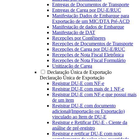
Entregas de Documentos de Transporte
Entregas de Carga por DU-E/RUC
Manifestação Dados de Embarque para
Exportação de um MIC/DTA Pré-ACD
Manifestação de dados de Embarque
Manifestação de DAT
Recepções por Contêineres
Recepções de Documentos de Transporte
Recepções de Carga por DU-E/RUC
Recepções de Nota Fiscal Eletrônica
Recepções de Nota Fiscal Formulário
Unitização de Carga
Declaração Única de Exportação
Declaração Única de Exportação
Registrar DU-E com NF-e
Registrar DU-E com mais de 1 NF-e
Registrar DU-E com NF-e que possui mais
de um item
Registrar DU-E com documento
adicional(Importação ou Exportação)
vinculado ao Item de DU-E
Registrar e Retificar DU-E - Ciente da
análise de pré-registro
Registrar e retificar DU-E com nota