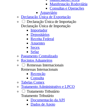
Manifestação Rodoviária
Consultas e Operações
Aquaviário
Declaração Única de Exportação
Declaração Única de Importação
Declaração Única de Importação
Importador
Depositários
Receita Federal
Anuentes
Secex
Sefaz
Pagamento Centralizado
Recintos Aduaneiros
Remessas Internacionais
Remessas Internacionais
Recepção
Consulta
Tabelas Comex
Tratamento Administrativo e LPCO
Tratamento Tributário
Tratamento Tributário
Documentação da API
Dados de Apoio