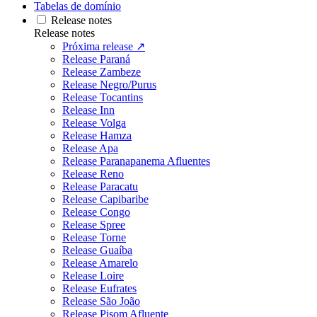
Tabelas de domínio
Release notes
Release notes
Próxima release ↗
Release Paraná
Release Zambeze
Release Negro/Purus
Release Tocantins
Release Inn
Release Volga
Release Hamza
Release Apa
Release Paranapanema Afluentes
Release Reno
Release Paracatu
Release Capibaribe
Release Congo
Release Spree
Release Torne
Release Guaíba
Release Amarelo
Release Loire
Release Eufrates
Release São João
Release Pisom Afluente