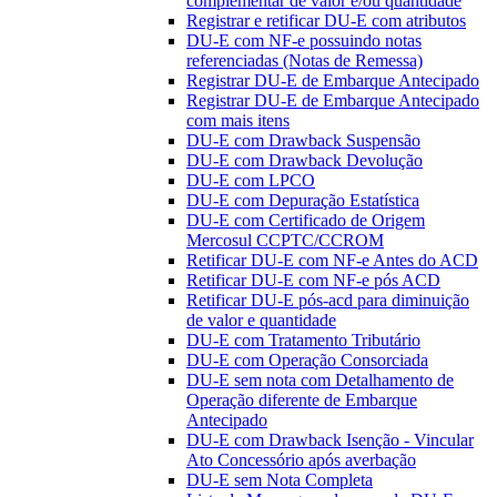
complementar de valor e/ou quantidade
Registrar e retificar DU-E com atributos
DU-E com NF-e possuindo notas
referenciadas (Notas de Remessa)
Registrar DU-E de Embarque Antecipado
Registrar DU-E de Embarque Antecipado
com mais itens
DU-E com Drawback Suspensão
DU-E com Drawback Devolução
DU-E com LPCO
DU-E com Depuração Estatística
DU-E com Certificado de Origem
Mercosul CCPTC/CCROM
Retificar DU-E com NF-e Antes do ACD
Retificar DU-E com NF-e pós ACD
Retificar DU-E pós-acd para diminuição
de valor e quantidade
DU-E com Tratamento Tributário
DU-E com Operação Consorciada
DU-E sem nota com Detalhamento de
Operação diferente de Embarque
Antecipado
DU-E com Drawback Isenção - Vincular
Ato Concessório após averbação
DU-E sem Nota Completa