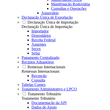
Manifestação Rodoviária
Consultas e Operações
Aquaviário
Declaração Única de Exportação
Declaração Única de Importação
Declaração Única de Importação
Importador
Depositários
Receita Federal
Anuentes
Secex
Sefaz
Pagamento Centralizado
Recintos Aduaneiros
Remessas Internacionais
Remessas Internacionais
Recepção
Consulta
Tabelas Comex
Tratamento Administrativo e LPCO
Tratamento Tributário
Tratamento Tributário
Documentação da API
Dados de Apoio