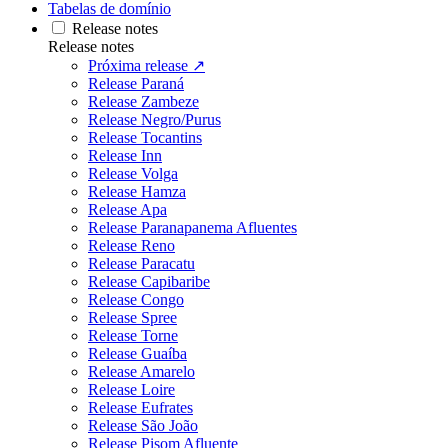
Tabelas de domínio
Release notes
Release notes
Próxima release ↗
Release Paraná
Release Zambeze
Release Negro/Purus
Release Tocantins
Release Inn
Release Volga
Release Hamza
Release Apa
Release Paranapanema Afluentes
Release Reno
Release Paracatu
Release Capibaribe
Release Congo
Release Spree
Release Torne
Release Guaíba
Release Amarelo
Release Loire
Release Eufrates
Release São João
Release Pisom Afluente