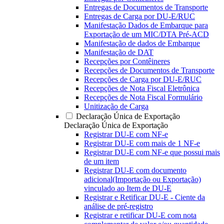
Entregas de Documentos de Transporte
Entregas de Carga por DU-E/RUC
Manifestação Dados de Embarque para
Exportação de um MIC/DTA Pré-ACD
Manifestação de dados de Embarque
Manifestação de DAT
Recepções por Contêineres
Recepções de Documentos de Transporte
Recepções de Carga por DU-E/RUC
Recepções de Nota Fiscal Eletrônica
Recepções de Nota Fiscal Formulário
Unitização de Carga
Declaração Única de Exportação
Declaração Única de Exportação
Registrar DU-E com NF-e
Registrar DU-E com mais de 1 NF-e
Registrar DU-E com NF-e que possui mais
de um item
Registrar DU-E com documento
adicional(Importação ou Exportação)
vinculado ao Item de DU-E
Registrar e Retificar DU-E - Ciente da
análise de pré-registro
Registrar e retificar DU-E com nota