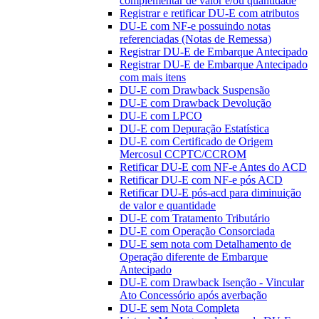
complementar de valor e/ou quantidade
Registrar e retificar DU-E com atributos
DU-E com NF-e possuindo notas
referenciadas (Notas de Remessa)
Registrar DU-E de Embarque Antecipado
Registrar DU-E de Embarque Antecipado
com mais itens
DU-E com Drawback Suspensão
DU-E com Drawback Devolução
DU-E com LPCO
DU-E com Depuração Estatística
DU-E com Certificado de Origem
Mercosul CCPTC/CCROM
Retificar DU-E com NF-e Antes do ACD
Retificar DU-E com NF-e pós ACD
Retificar DU-E pós-acd para diminuição
de valor e quantidade
DU-E com Tratamento Tributário
DU-E com Operação Consorciada
DU-E sem nota com Detalhamento de
Operação diferente de Embarque
Antecipado
DU-E com Drawback Isenção - Vincular
Ato Concessório após averbação
DU-E sem Nota Completa