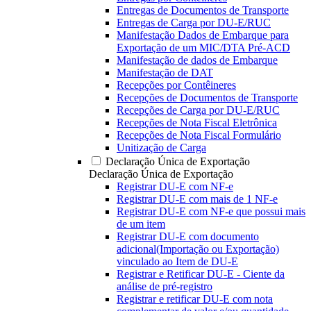
Entregas de Documentos de Transporte
Entregas de Carga por DU-E/RUC
Manifestação Dados de Embarque para
Exportação de um MIC/DTA Pré-ACD
Manifestação de dados de Embarque
Manifestação de DAT
Recepções por Contêineres
Recepções de Documentos de Transporte
Recepções de Carga por DU-E/RUC
Recepções de Nota Fiscal Eletrônica
Recepções de Nota Fiscal Formulário
Unitização de Carga
Declaração Única de Exportação
Declaração Única de Exportação
Registrar DU-E com NF-e
Registrar DU-E com mais de 1 NF-e
Registrar DU-E com NF-e que possui mais
de um item
Registrar DU-E com documento
adicional(Importação ou Exportação)
vinculado ao Item de DU-E
Registrar e Retificar DU-E - Ciente da
análise de pré-registro
Registrar e retificar DU-E com nota