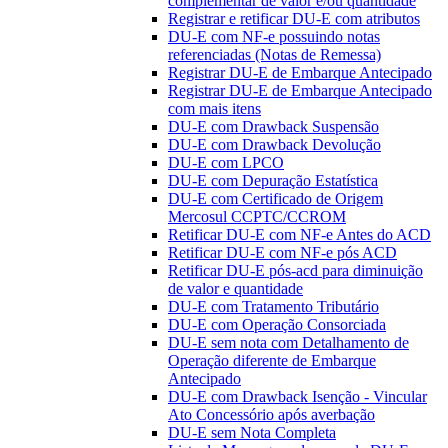
complementar de valor e/ou quantidade
Registrar e retificar DU-E com atributos
DU-E com NF-e possuindo notas
referenciadas (Notas de Remessa)
Registrar DU-E de Embarque Antecipado
Registrar DU-E de Embarque Antecipado
com mais itens
DU-E com Drawback Suspensão
DU-E com Drawback Devolução
DU-E com LPCO
DU-E com Depuração Estatística
DU-E com Certificado de Origem
Mercosul CCPTC/CCROM
Retificar DU-E com NF-e Antes do ACD
Retificar DU-E com NF-e pós ACD
Retificar DU-E pós-acd para diminuição
de valor e quantidade
DU-E com Tratamento Tributário
DU-E com Operação Consorciada
DU-E sem nota com Detalhamento de
Operação diferente de Embarque
Antecipado
DU-E com Drawback Isenção - Vincular
Ato Concessório após averbação
DU-E sem Nota Completa