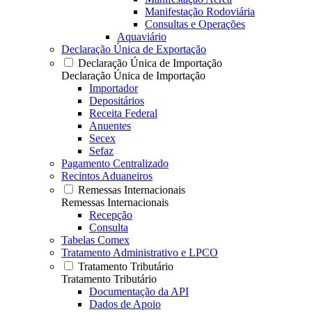
Manifestação Rodoviária
Consultas e Operações
Aquaviário
Declaração Única de Exportação
Declaração Única de Importação
Declaração Única de Importação
Importador
Depositários
Receita Federal
Anuentes
Secex
Sefaz
Pagamento Centralizado
Recintos Aduaneiros
Remessas Internacionais
Remessas Internacionais
Recepção
Consulta
Tabelas Comex
Tratamento Administrativo e LPCO
Tratamento Tributário
Tratamento Tributário
Documentação da API
Dados de Apoio