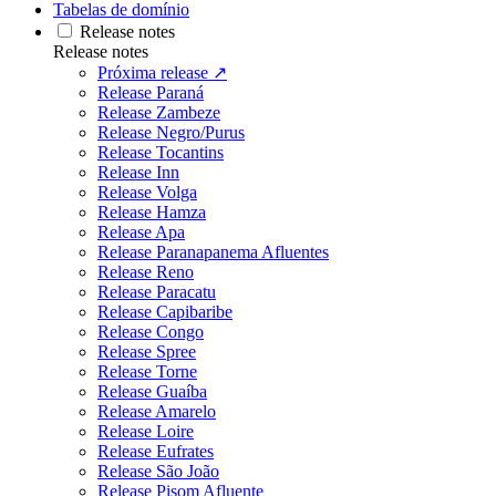
Tabelas de domínio
Release notes
Release notes
Próxima release ↗
Release Paraná
Release Zambeze
Release Negro/Purus
Release Tocantins
Release Inn
Release Volga
Release Hamza
Release Apa
Release Paranapanema Afluentes
Release Reno
Release Paracatu
Release Capibaribe
Release Congo
Release Spree
Release Torne
Release Guaíba
Release Amarelo
Release Loire
Release Eufrates
Release São João
Release Pisom Afluente