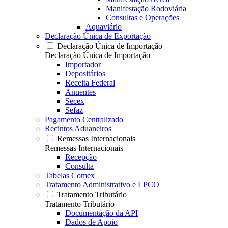
Manifestação Rodoviária
Consultas e Operações
Aquaviário
Declaração Única de Exportação
Declaração Única de Importação
Declaração Única de Importação
Importador
Depositários
Receita Federal
Anuentes
Secex
Sefaz
Pagamento Centralizado
Recintos Aduaneiros
Remessas Internacionais
Remessas Internacionais
Recepção
Consulta
Tabelas Comex
Tratamento Administrativo e LPCO
Tratamento Tributário
Tratamento Tributário
Documentação da API
Dados de Apoio