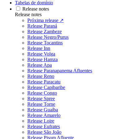
Tabelas de domínio
Release notes
Release notes
Próxima release ↗
Release Paraná
Release Zambeze
Release Negro/Purus
Release Tocantins
Release Inn
Release Volga
Release Hamza
Release Apa
Release Paranapanema Afluentes
Release Reno
Release Paracatu
Release Capibaribe
Release Congo
Release Spree
Release Torne
Release Guaíba
Release Amarelo
Release Loire
Release Eufrates
Release São João
Release Pisom Afluente