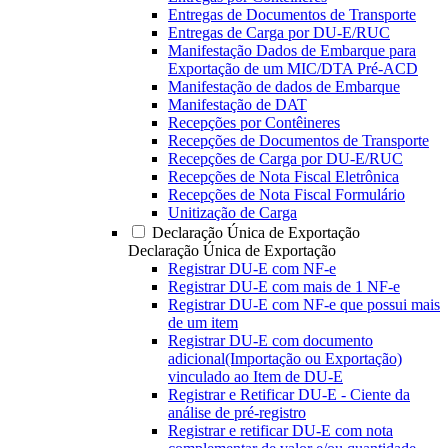
Entregas de Documentos de Transporte
Entregas de Carga por DU-E/RUC
Manifestação Dados de Embarque para
Exportação de um MIC/DTA Pré-ACD
Manifestação de dados de Embarque
Manifestação de DAT
Recepções por Contêineres
Recepções de Documentos de Transporte
Recepções de Carga por DU-E/RUC
Recepções de Nota Fiscal Eletrônica
Recepções de Nota Fiscal Formulário
Unitização de Carga
Declaração Única de Exportação
Declaração Única de Exportação
Registrar DU-E com NF-e
Registrar DU-E com mais de 1 NF-e
Registrar DU-E com NF-e que possui mais
de um item
Registrar DU-E com documento
adicional(Importação ou Exportação)
vinculado ao Item de DU-E
Registrar e Retificar DU-E - Ciente da
análise de pré-registro
Registrar e retificar DU-E com nota