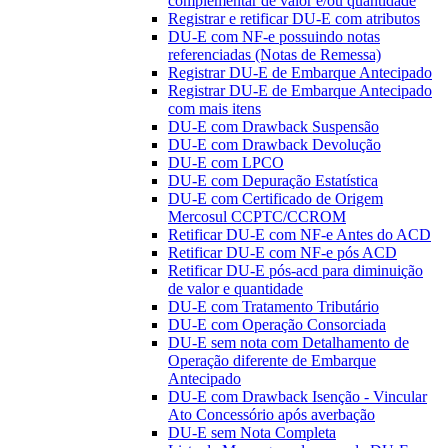
complementar de valor e/ou quantidade
Registrar e retificar DU-E com atributos
DU-E com NF-e possuindo notas
referenciadas (Notas de Remessa)
Registrar DU-E de Embarque Antecipado
Registrar DU-E de Embarque Antecipado
com mais itens
DU-E com Drawback Suspensão
DU-E com Drawback Devolução
DU-E com LPCO
DU-E com Depuração Estatística
DU-E com Certificado de Origem
Mercosul CCPTC/CCROM
Retificar DU-E com NF-e Antes do ACD
Retificar DU-E com NF-e pós ACD
Retificar DU-E pós-acd para diminuição
de valor e quantidade
DU-E com Tratamento Tributário
DU-E com Operação Consorciada
DU-E sem nota com Detalhamento de
Operação diferente de Embarque
Antecipado
DU-E com Drawback Isenção - Vincular
Ato Concessório após averbação
DU-E sem Nota Completa