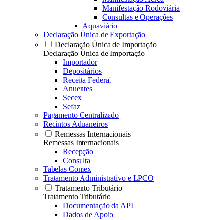
Manifestação Rodoviária
Consultas e Operações
Aquaviário
Declaração Única de Exportação
Declaração Única de Importação
Declaração Única de Importação
Importador
Depositários
Receita Federal
Anuentes
Secex
Sefaz
Pagamento Centralizado
Recintos Aduaneiros
Remessas Internacionais
Remessas Internacionais
Recepção
Consulta
Tabelas Comex
Tratamento Administrativo e LPCO
Tratamento Tributário
Tratamento Tributário
Documentação da API
Dados de Apoio