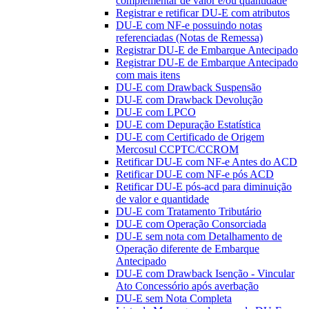
complementar de valor e/ou quantidade
Registrar e retificar DU-E com atributos
DU-E com NF-e possuindo notas
referenciadas (Notas de Remessa)
Registrar DU-E de Embarque Antecipado
Registrar DU-E de Embarque Antecipado
com mais itens
DU-E com Drawback Suspensão
DU-E com Drawback Devolução
DU-E com LPCO
DU-E com Depuração Estatística
DU-E com Certificado de Origem
Mercosul CCPTC/CCROM
Retificar DU-E com NF-e Antes do ACD
Retificar DU-E com NF-e pós ACD
Retificar DU-E pós-acd para diminuição
de valor e quantidade
DU-E com Tratamento Tributário
DU-E com Operação Consorciada
DU-E sem nota com Detalhamento de
Operação diferente de Embarque
Antecipado
DU-E com Drawback Isenção - Vincular
Ato Concessório após averbação
DU-E sem Nota Completa