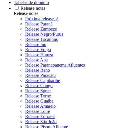
Tabelas de domínio
Release notes
Release notes
Próxima release ↗
Release Paraná
Release Zambeze
Release Negro/Purus
Release Tocantins
Release Inn
Release Volga
Release Hamza
Release Apa
Release Paranapanema Afluentes
Release Reno
Release Paracatu
Release Capibaribe
Release Congo
Release Spree
Release Torne
Release Guaíba
Release Amarelo
Release Loire
Release Eufrates
Release São João
Release Pisom Afluente