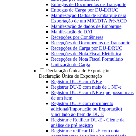
Entregas de Documentos de Transporte
Entregas de Carga por DU-E/RUC
Manifestação Dados de Embarque para
Exportação de um MIC/DTA Pré-ACD
Manifestação de dados de Embarque
Manifestação de DAT
Recepções por Contêineres
Recepções de Documentos de Transporte
Recepções de Carga por DU-E/RUC
Recepções de Nota Fiscal Eletrônica
Recepções de Nota Fiscal Formulário
Unitização de Carga
Declaração Única de Exportação
Declaração Única de Exportação
Registrar DU-E com NF-e
Registrar DU-E com mais de 1 NF-e
Registrar DU-E com NF-e que possui mais
de um item
Registrar DU-E com documento
adicional(Importação ou Exportação)
vinculado ao Item de DU-E
Registrar e Retificar DU-E - Ciente da
análise de pré-registro
Registrar e retificar DU-E com nota