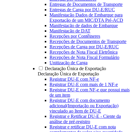
Entregas de Documentos de Transporte
Entregas de Carga por DU-E/RUC
Manifestação Dados de Embarque para
Exportação de um MIC/DTA Pré-ACD
Manifestação de dados de Embarque
Manifestação de DAT
Recepções por Contêineres
Recepções de Documentos de Transporte
Recepções de Carga por DU-E/RUC
Recepções de Nota Fiscal Eletrônica
Recepções de Nota Fiscal Formulário
Unitização de Carga
Declaração Única de Exportação
Declaração Única de Exportação
Registrar DU-E com NF-e
Registrar DU-E com mais de 1 NF-e
Registrar DU-E com NF-e que possui mais
de um item
Registrar DU-E com documento
adicional(Importação ou Exportação)
vinculado ao Item de DU-E
Registrar e Retificar DU-E - Ciente da
análise de pré-registro
Registrar e retificar DU-E com nota