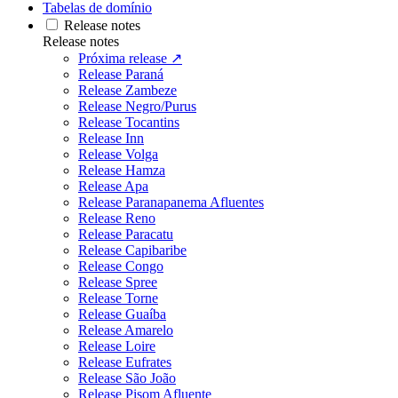
Tabelas de domínio
Release notes
Release notes
Próxima release ↗
Release Paraná
Release Zambeze
Release Negro/Purus
Release Tocantins
Release Inn
Release Volga
Release Hamza
Release Apa
Release Paranapanema Afluentes
Release Reno
Release Paracatu
Release Capibaribe
Release Congo
Release Spree
Release Torne
Release Guaíba
Release Amarelo
Release Loire
Release Eufrates
Release São João
Release Pisom Afluente