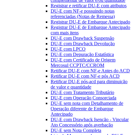
complementar de valor e/ou quantidade
Registrar e retificar DU-E com atributos
DU-E com NF-e possuindo notas
referenciadas (Notas de Remessa)
Registrar DU-E de Embarque Antecipado
Registrar DU-E de Embarque Antecipado
com mais itens
DU-E com Drawback Suspensão
DU-E com Drawback Devolução
DU-E com LPCO
DU-E com Depuração Estatística
DU-E com Certificado de Origem
Mercosul CCPTC/CCROM
Retificar DU-E com NF-e Antes do ACD
Retificar DU-E com NF-e pós ACD
Retificar DU-E pós-acd para diminuição
de valor e quantidade
DU-E com Tratamento Tributário
DU-E com Operação Consorciada
DU-E sem nota com Detalhamento de
Operação diferente de Embarque
Antecipado
DU-E com Drawback Isenção - Vincular
Ato Concessório após averbação
DU-E sem Nota Completa