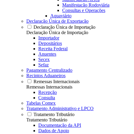
Manifestação Rodoviária
Consultas e Operações
Aquaviário
Declaração Única de Exportação
Declaração Única de Importação
Declaração Única de Importação
Importador
Depositários
Receita Federal
Anuentes
Secex
Sefaz
Pagamento Centralizado
Recintos Aduaneiros
Remessas Internacionais
Remessas Internacionais
Recepção
Consulta
Tabelas Comex
Tratamento Administrativo e LPCO
Tratamento Tributário
Tratamento Tributário
Documentação da API
Dados de Apoio