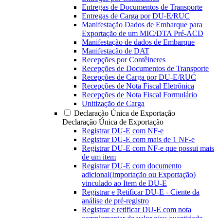
Entregas de Documentos de Transporte
Entregas de Carga por DU-E/RUC
Manifestação Dados de Embarque para
Exportação de um MIC/DTA Pré-ACD
Manifestação de dados de Embarque
Manifestação de DAT
Recepções por Contêineres
Recepções de Documentos de Transporte
Recepções de Carga por DU-E/RUC
Recepções de Nota Fiscal Eletrônica
Recepções de Nota Fiscal Formulário
Unitização de Carga
Declaração Única de Exportação
Declaração Única de Exportação
Registrar DU-E com NF-e
Registrar DU-E com mais de 1 NF-e
Registrar DU-E com NF-e que possui mais
de um item
Registrar DU-E com documento
adicional(Importação ou Exportação)
vinculado ao Item de DU-E
Registrar e Retificar DU-E - Ciente da
análise de pré-registro
Registrar e retificar DU-E com nota