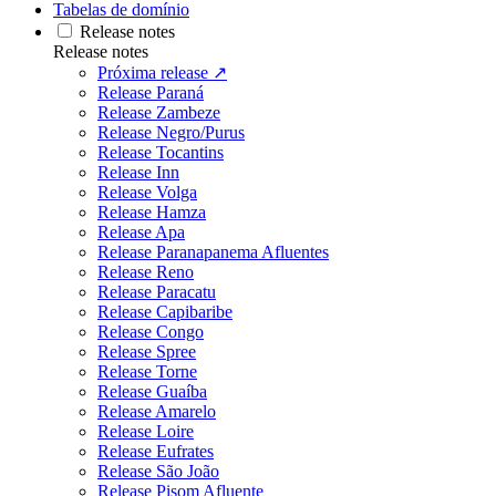
Tabelas de domínio
Release notes
Release notes
Próxima release ↗
Release Paraná
Release Zambeze
Release Negro/Purus
Release Tocantins
Release Inn
Release Volga
Release Hamza
Release Apa
Release Paranapanema Afluentes
Release Reno
Release Paracatu
Release Capibaribe
Release Congo
Release Spree
Release Torne
Release Guaíba
Release Amarelo
Release Loire
Release Eufrates
Release São João
Release Pisom Afluente