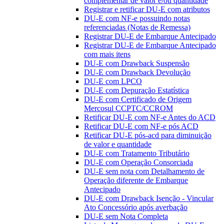
complementar de valor e/ou quantidade
Registrar e retificar DU-E com atributos
DU-E com NF-e possuindo notas
referenciadas (Notas de Remessa)
Registrar DU-E de Embarque Antecipado
Registrar DU-E de Embarque Antecipado
com mais itens
DU-E com Drawback Suspensão
DU-E com Drawback Devolução
DU-E com LPCO
DU-E com Depuração Estatística
DU-E com Certificado de Origem
Mercosul CCPTC/CCROM
Retificar DU-E com NF-e Antes do ACD
Retificar DU-E com NF-e pós ACD
Retificar DU-E pós-acd para diminuição
de valor e quantidade
DU-E com Tratamento Tributário
DU-E com Operação Consorciada
DU-E sem nota com Detalhamento de
Operação diferente de Embarque
Antecipado
DU-E com Drawback Isenção - Vincular
Ato Concessório após averbação
DU-E sem Nota Completa