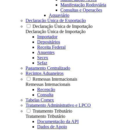
Manifestação Rodoviária
Consultas e Operações
Aquaviário
Declaração Única de Exportação
Declaração Única de Importação
Declaração Única de Importação
Importador
Depositários
Receita Federal
Anuentes
Secex
Sefaz
Pagamento Centralizado
Recintos Aduaneiros
Remessas Internacionais
Remessas Internacionais
Recepção
Consulta
Tabelas Comex
Tratamento Administrativo e LPCO
Tratamento Tributário
Tratamento Tributário
Documentação da API
Dados de Apoio