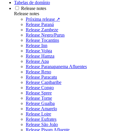
Tabelas de domínio
Release notes
Release notes
Próxima release ↗
Release Paraná
Release Zambeze
Release Negro/Purus
Release Tocantins
Release Inn
Release Volga
Release Hamza
Release Apa
Release Paranapanema Afluentes
Release Reno
Release Paracatu
Release Capibaribe
Release Congo
Release Spree
Release Torne
Release Guaíba
Release Amarelo
Release Loire
Release Eufrates
Release São João
Release Pisom Afluente