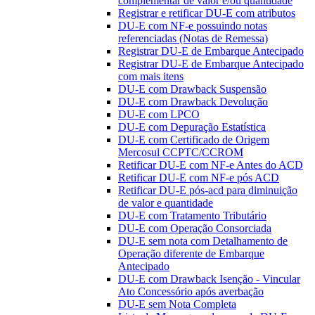
complementar de valor e/ou quantidade
Registrar e retificar DU-E com atributos
DU-E com NF-e possuindo notas
referenciadas (Notas de Remessa)
Registrar DU-E de Embarque Antecipado
Registrar DU-E de Embarque Antecipado
com mais itens
DU-E com Drawback Suspensão
DU-E com Drawback Devolução
DU-E com LPCO
DU-E com Depuração Estatística
DU-E com Certificado de Origem
Mercosul CCPTC/CCROM
Retificar DU-E com NF-e Antes do ACD
Retificar DU-E com NF-e pós ACD
Retificar DU-E pós-acd para diminuição
de valor e quantidade
DU-E com Tratamento Tributário
DU-E com Operação Consorciada
DU-E sem nota com Detalhamento de
Operação diferente de Embarque
Antecipado
DU-E com Drawback Isenção - Vincular
Ato Concessório após averbação
DU-E sem Nota Completa