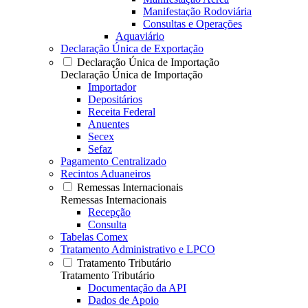
Manifestação Rodoviária
Consultas e Operações
Aquaviário
Declaração Única de Exportação
Declaração Única de Importação
Declaração Única de Importação
Importador
Depositários
Receita Federal
Anuentes
Secex
Sefaz
Pagamento Centralizado
Recintos Aduaneiros
Remessas Internacionais
Remessas Internacionais
Recepção
Consulta
Tabelas Comex
Tratamento Administrativo e LPCO
Tratamento Tributário
Tratamento Tributário
Documentação da API
Dados de Apoio