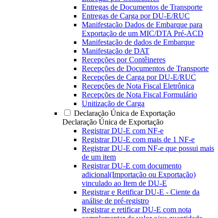
Entregas de Documentos de Transporte
Entregas de Carga por DU-E/RUC
Manifestação Dados de Embarque para
Exportação de um MIC/DTA Pré-ACD
Manifestação de dados de Embarque
Manifestação de DAT
Recepções por Contêineres
Recepções de Documentos de Transporte
Recepções de Carga por DU-E/RUC
Recepções de Nota Fiscal Eletrônica
Recepções de Nota Fiscal Formulário
Unitização de Carga
Declaração Única de Exportação
Declaração Única de Exportação
Registrar DU-E com NF-e
Registrar DU-E com mais de 1 NF-e
Registrar DU-E com NF-e que possui mais
de um item
Registrar DU-E com documento
adicional(Importação ou Exportação)
vinculado ao Item de DU-E
Registrar e Retificar DU-E - Ciente da
análise de pré-registro
Registrar e retificar DU-E com nota