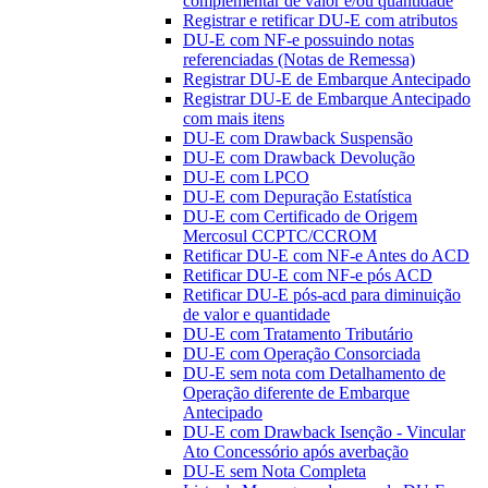
complementar de valor e/ou quantidade
Registrar e retificar DU-E com atributos
DU-E com NF-e possuindo notas
referenciadas (Notas de Remessa)
Registrar DU-E de Embarque Antecipado
Registrar DU-E de Embarque Antecipado
com mais itens
DU-E com Drawback Suspensão
DU-E com Drawback Devolução
DU-E com LPCO
DU-E com Depuração Estatística
DU-E com Certificado de Origem
Mercosul CCPTC/CCROM
Retificar DU-E com NF-e Antes do ACD
Retificar DU-E com NF-e pós ACD
Retificar DU-E pós-acd para diminuição
de valor e quantidade
DU-E com Tratamento Tributário
DU-E com Operação Consorciada
DU-E sem nota com Detalhamento de
Operação diferente de Embarque
Antecipado
DU-E com Drawback Isenção - Vincular
Ato Concessório após averbação
DU-E sem Nota Completa