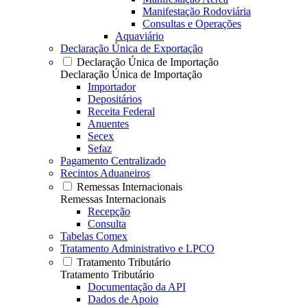
Manifestação Rodoviária
Consultas e Operações
Aquaviário
Declaração Única de Exportação
Declaração Única de Importação
Declaração Única de Importação
Importador
Depositários
Receita Federal
Anuentes
Secex
Sefaz
Pagamento Centralizado
Recintos Aduaneiros
Remessas Internacionais
Remessas Internacionais
Recepção
Consulta
Tabelas Comex
Tratamento Administrativo e LPCO
Tratamento Tributário
Tratamento Tributário
Documentação da API
Dados de Apoio