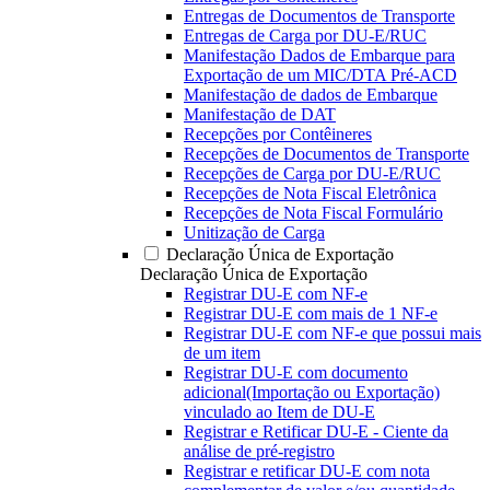
Entregas de Documentos de Transporte
Entregas de Carga por DU-E/RUC
Manifestação Dados de Embarque para
Exportação de um MIC/DTA Pré-ACD
Manifestação de dados de Embarque
Manifestação de DAT
Recepções por Contêineres
Recepções de Documentos de Transporte
Recepções de Carga por DU-E/RUC
Recepções de Nota Fiscal Eletrônica
Recepções de Nota Fiscal Formulário
Unitização de Carga
Declaração Única de Exportação
Declaração Única de Exportação
Registrar DU-E com NF-e
Registrar DU-E com mais de 1 NF-e
Registrar DU-E com NF-e que possui mais
de um item
Registrar DU-E com documento
adicional(Importação ou Exportação)
vinculado ao Item de DU-E
Registrar e Retificar DU-E - Ciente da
análise de pré-registro
Registrar e retificar DU-E com nota