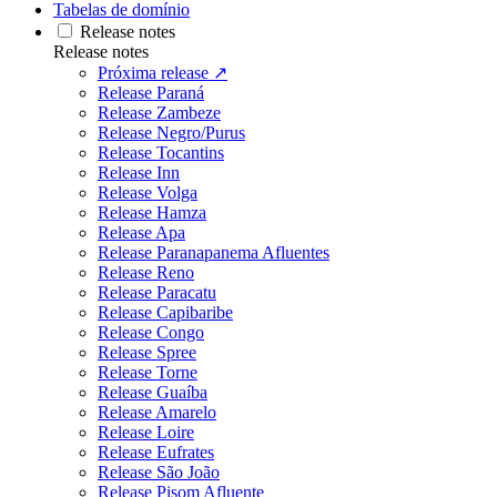
Tabelas de domínio
Release notes
Release notes
Próxima release ↗
Release Paraná
Release Zambeze
Release Negro/Purus
Release Tocantins
Release Inn
Release Volga
Release Hamza
Release Apa
Release Paranapanema Afluentes
Release Reno
Release Paracatu
Release Capibaribe
Release Congo
Release Spree
Release Torne
Release Guaíba
Release Amarelo
Release Loire
Release Eufrates
Release São João
Release Pisom Afluente