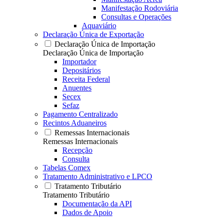
Manifestação Rodoviária
Consultas e Operações
Aquaviário
Declaração Única de Exportação
Declaração Única de Importação
Declaração Única de Importação
Importador
Depositários
Receita Federal
Anuentes
Secex
Sefaz
Pagamento Centralizado
Recintos Aduaneiros
Remessas Internacionais
Remessas Internacionais
Recepção
Consulta
Tabelas Comex
Tratamento Administrativo e LPCO
Tratamento Tributário
Tratamento Tributário
Documentação da API
Dados de Apoio