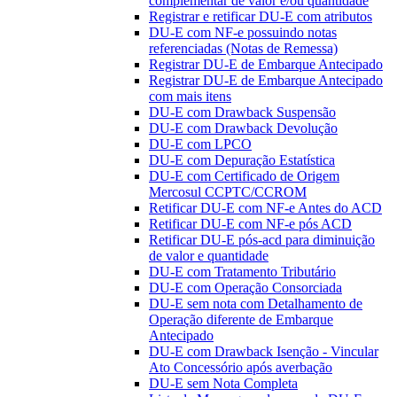
complementar de valor e/ou quantidade
Registrar e retificar DU-E com atributos
DU-E com NF-e possuindo notas
referenciadas (Notas de Remessa)
Registrar DU-E de Embarque Antecipado
Registrar DU-E de Embarque Antecipado
com mais itens
DU-E com Drawback Suspensão
DU-E com Drawback Devolução
DU-E com LPCO
DU-E com Depuração Estatística
DU-E com Certificado de Origem
Mercosul CCPTC/CCROM
Retificar DU-E com NF-e Antes do ACD
Retificar DU-E com NF-e pós ACD
Retificar DU-E pós-acd para diminuição
de valor e quantidade
DU-E com Tratamento Tributário
DU-E com Operação Consorciada
DU-E sem nota com Detalhamento de
Operação diferente de Embarque
Antecipado
DU-E com Drawback Isenção - Vincular
Ato Concessório após averbação
DU-E sem Nota Completa