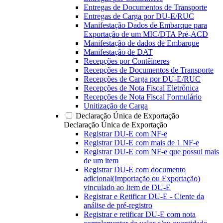
Entregas de Documentos de Transporte
Entregas de Carga por DU-E/RUC
Manifestação Dados de Embarque para
Exportação de um MIC/DTA Pré-ACD
Manifestação de dados de Embarque
Manifestação de DAT
Recepções por Contêineres
Recepções de Documentos de Transporte
Recepções de Carga por DU-E/RUC
Recepções de Nota Fiscal Eletrônica
Recepções de Nota Fiscal Formulário
Unitização de Carga
Declaração Única de Exportação
Declaração Única de Exportação
Registrar DU-E com NF-e
Registrar DU-E com mais de 1 NF-e
Registrar DU-E com NF-e que possui mais
de um item
Registrar DU-E com documento
adicional(Importação ou Exportação)
vinculado ao Item de DU-E
Registrar e Retificar DU-E - Ciente da
análise de pré-registro
Registrar e retificar DU-E com nota