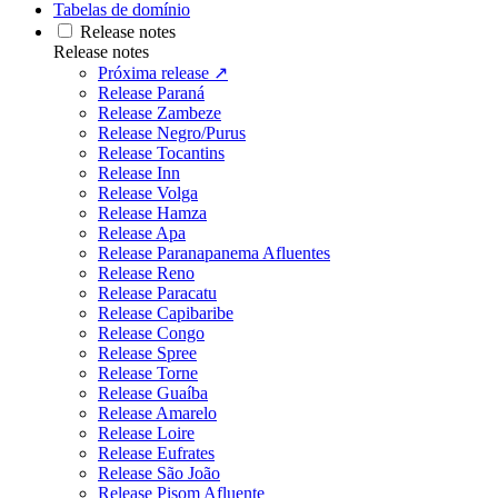
Tabelas de domínio
Release notes
Release notes
Próxima release ↗
Release Paraná
Release Zambeze
Release Negro/Purus
Release Tocantins
Release Inn
Release Volga
Release Hamza
Release Apa
Release Paranapanema Afluentes
Release Reno
Release Paracatu
Release Capibaribe
Release Congo
Release Spree
Release Torne
Release Guaíba
Release Amarelo
Release Loire
Release Eufrates
Release São João
Release Pisom Afluente