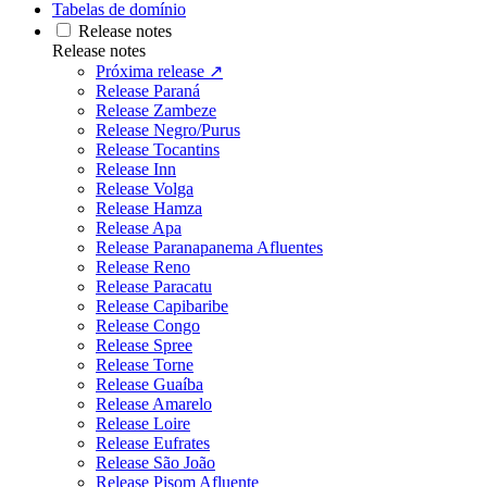
Tabelas de domínio
Release notes
Release notes
Próxima release ↗
Release Paraná
Release Zambeze
Release Negro/Purus
Release Tocantins
Release Inn
Release Volga
Release Hamza
Release Apa
Release Paranapanema Afluentes
Release Reno
Release Paracatu
Release Capibaribe
Release Congo
Release Spree
Release Torne
Release Guaíba
Release Amarelo
Release Loire
Release Eufrates
Release São João
Release Pisom Afluente