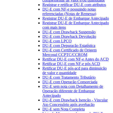
complementar de valor e/ou quantidade
Registrar e retificar DU-E com atributos
DU-E com NF-e possuindo notas
referenciadas (Notas de Remessa)
Registrar DU-E de Embarque Antecipado
Registrar DU-E de Embarque Antecipado
com mais itens
DU-E com Drawback Suspensão
DU-E com Drawback Devolução
DU-E com LPCO
DU-E com Depuração Estatística
DU-E com Certificado de Origem
Mercosul CCPTC/CCROM
Retificar DU-E com NF-e Antes do ACD
Retificar DU-E com NF-e pós ACD
Retificar DU-E pós-acd para diminuição
de valor e quantidade
DU-E com Tratamento Tributário
DU-E com Operação Consorciada
DU-E sem nota com Detalhamento de
Operação diferente de Embarque
Antecipado
DU-E com Drawback Isenção - Vincular
Ato Concessório após averbação
DU-E sem Nota Completa