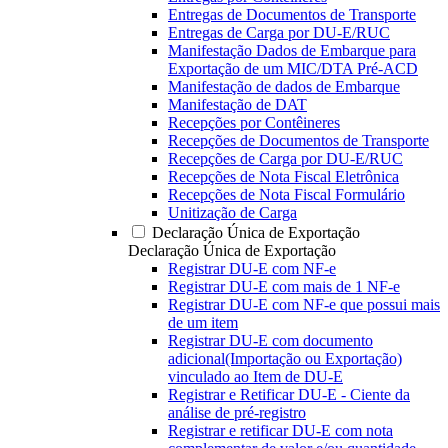
Entregas de Documentos de Transporte
Entregas de Carga por DU-E/RUC
Manifestação Dados de Embarque para
Exportação de um MIC/DTA Pré-ACD
Manifestação de dados de Embarque
Manifestação de DAT
Recepções por Contêineres
Recepções de Documentos de Transporte
Recepções de Carga por DU-E/RUC
Recepções de Nota Fiscal Eletrônica
Recepções de Nota Fiscal Formulário
Unitização de Carga
Declaração Única de Exportação
Declaração Única de Exportação
Registrar DU-E com NF-e
Registrar DU-E com mais de 1 NF-e
Registrar DU-E com NF-e que possui mais
de um item
Registrar DU-E com documento
adicional(Importação ou Exportação)
vinculado ao Item de DU-E
Registrar e Retificar DU-E - Ciente da
análise de pré-registro
Registrar e retificar DU-E com nota