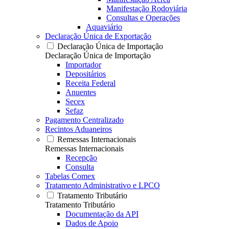
Manifestação Rodoviária
Consultas e Operações
Aquaviário
Declaração Única de Exportação
Declaração Única de Importação
Declaração Única de Importação
Importador
Depositários
Receita Federal
Anuentes
Secex
Sefaz
Pagamento Centralizado
Recintos Aduaneiros
Remessas Internacionais
Remessas Internacionais
Recepção
Consulta
Tabelas Comex
Tratamento Administrativo e LPCO
Tratamento Tributário
Tratamento Tributário
Documentação da API
Dados de Apoio