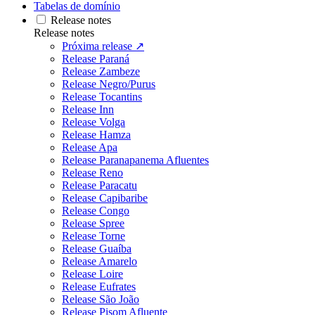
Tabelas de domínio
Release notes
Release notes
Próxima release ↗
Release Paraná
Release Zambeze
Release Negro/Purus
Release Tocantins
Release Inn
Release Volga
Release Hamza
Release Apa
Release Paranapanema Afluentes
Release Reno
Release Paracatu
Release Capibaribe
Release Congo
Release Spree
Release Torne
Release Guaíba
Release Amarelo
Release Loire
Release Eufrates
Release São João
Release Pisom Afluente