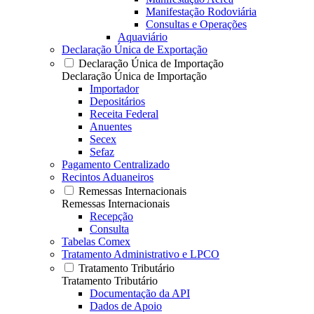
Manifestação Rodoviária
Consultas e Operações
Aquaviário
Declaração Única de Exportação
Declaração Única de Importação
Declaração Única de Importação
Importador
Depositários
Receita Federal
Anuentes
Secex
Sefaz
Pagamento Centralizado
Recintos Aduaneiros
Remessas Internacionais
Remessas Internacionais
Recepção
Consulta
Tabelas Comex
Tratamento Administrativo e LPCO
Tratamento Tributário
Tratamento Tributário
Documentação da API
Dados de Apoio