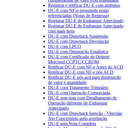
complementar de valor e/ou quantidade
Registrar e retificar DU-E com atributos
DU-E com NF-e possuindo notas
referenciadas (Notas de Remessa)
Registrar DU-E de Embarque Antecipado
Registrar DU-E de Embarque Antecipado
com mais itens
DU-E com Drawback Suspensão
DU-E com Drawback Devolução
DU-E com LPCO
DU-E com Depuração Estatística
DU-E com Certificado de Origem
Mercosul CCPTC/CCROM
Retificar DU-E com NF-e Antes do ACD
Retificar DU-E com NF-e pós ACD
Retificar DU-E pós-acd para diminuição
de valor e quantidade
DU-E com Tratamento Tributário
DU-E com Operação Consorciada
DU-E sem nota com Detalhamento de
Operação diferente de Embarque
Antecipado
DU-E com Drawback Isenção - Vincular
Ato Concessório após averbação
DU-E sem Nota Completa