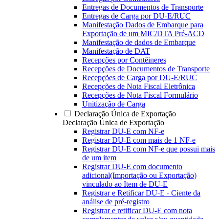
Entregas de Documentos de Transporte
Entregas de Carga por DU-E/RUC
Manifestação Dados de Embarque para
Exportação de um MIC/DTA Pré-ACD
Manifestação de dados de Embarque
Manifestação de DAT
Recepções por Contêineres
Recepções de Documentos de Transporte
Recepções de Carga por DU-E/RUC
Recepções de Nota Fiscal Eletrônica
Recepções de Nota Fiscal Formulário
Unitização de Carga
Declaração Única de Exportação
Declaração Única de Exportação
Registrar DU-E com NF-e
Registrar DU-E com mais de 1 NF-e
Registrar DU-E com NF-e que possui mais
de um item
Registrar DU-E com documento
adicional(Importação ou Exportação)
vinculado ao Item de DU-E
Registrar e Retificar DU-E - Ciente da
análise de pré-registro
Registrar e retificar DU-E com nota