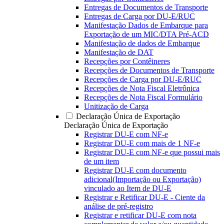
Entregas de Documentos de Transporte
Entregas de Carga por DU-E/RUC
Manifestação Dados de Embarque para
Exportação de um MIC/DTA Pré-ACD
Manifestação de dados de Embarque
Manifestação de DAT
Recepções por Contêineres
Recepções de Documentos de Transporte
Recepções de Carga por DU-E/RUC
Recepções de Nota Fiscal Eletrônica
Recepções de Nota Fiscal Formulário
Unitização de Carga
Declaração Única de Exportação
Declaração Única de Exportação
Registrar DU-E com NF-e
Registrar DU-E com mais de 1 NF-e
Registrar DU-E com NF-e que possui mais
de um item
Registrar DU-E com documento
adicional(Importação ou Exportação)
vinculado ao Item de DU-E
Registrar e Retificar DU-E - Ciente da
análise de pré-registro
Registrar e retificar DU-E com nota