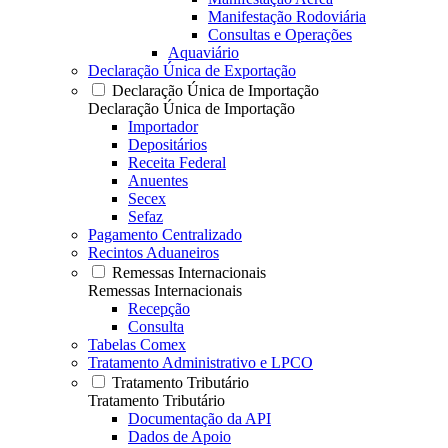
Manifestação Rodoviária
Consultas e Operações
Aquaviário
Declaração Única de Exportação
Declaração Única de Importação
Declaração Única de Importação
Importador
Depositários
Receita Federal
Anuentes
Secex
Sefaz
Pagamento Centralizado
Recintos Aduaneiros
Remessas Internacionais
Remessas Internacionais
Recepção
Consulta
Tabelas Comex
Tratamento Administrativo e LPCO
Tratamento Tributário
Tratamento Tributário
Documentação da API
Dados de Apoio