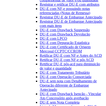
complementar de valor e/ou quantidade
Registrar e retificar DU-E com atributos
DU-E com NF-e possuindo notas
referenciadas (Notas de Remessa)
Registrar DU-E de Embarque Antecipado
Registrar DU-E de Embarque Antecipado
com mais itens
DU-E com Drawback Suspensão
DU-E com Drawback Devolução
DU-E com LPCO
DU-E com Depuração Estatística
DU-E com Certificado de Origem
Mercosul CCPTC/CCROM
Retificar DU-E com NF-e Antes do ACD
Retificar DU-E com NF-e pós ACD
Retificar DU-E pós-acd para diminuição
de valor e quantidade
DU-E com Tratamento Tributário
DU-E com Operação Consorciada
DU-E sem nota com Detalhamento de
Operação diferente de Embarque
Antecipado
DU-E com Drawback Isenção - Vincular
Ato Concessório após averbação
DU-E sem Nota Completa