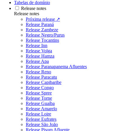
Tabelas de domínio
Release notes
Release notes
Próxima release ↗
Release Paraná
Release Zambeze
Release Negro/Purus
Release Tocantins
Release Inn
Release Volga
Release Hamza
Release Apa
Release Paranapanema Afluentes
Release Reno
Release Paracatu
Release Capibaribe
Release Congo
Release Spree
Release Torne
Release Guaíba
Release Amarelo
Release Loire
Release Eufrates
Release São João
Release Pisom Afluente