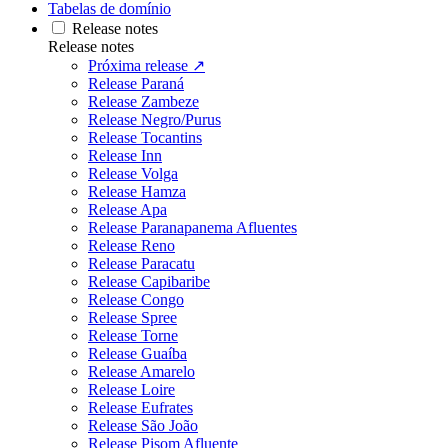
Tabelas de domínio
Release notes
Release notes
Próxima release ↗
Release Paraná
Release Zambeze
Release Negro/Purus
Release Tocantins
Release Inn
Release Volga
Release Hamza
Release Apa
Release Paranapanema Afluentes
Release Reno
Release Paracatu
Release Capibaribe
Release Congo
Release Spree
Release Torne
Release Guaíba
Release Amarelo
Release Loire
Release Eufrates
Release São João
Release Pisom Afluente