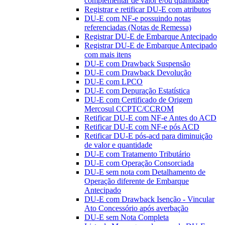
complementar de valor e/ou quantidade
Registrar e retificar DU-E com atributos
DU-E com NF-e possuindo notas
referenciadas (Notas de Remessa)
Registrar DU-E de Embarque Antecipado
Registrar DU-E de Embarque Antecipado
com mais itens
DU-E com Drawback Suspensão
DU-E com Drawback Devolução
DU-E com LPCO
DU-E com Depuração Estatística
DU-E com Certificado de Origem
Mercosul CCPTC/CCROM
Retificar DU-E com NF-e Antes do ACD
Retificar DU-E com NF-e pós ACD
Retificar DU-E pós-acd para diminuição
de valor e quantidade
DU-E com Tratamento Tributário
DU-E com Operação Consorciada
DU-E sem nota com Detalhamento de
Operação diferente de Embarque
Antecipado
DU-E com Drawback Isenção - Vincular
Ato Concessório após averbação
DU-E sem Nota Completa