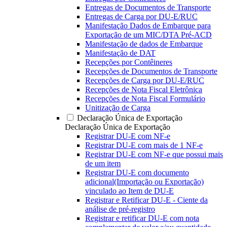
Entregas de Documentos de Transporte
Entregas de Carga por DU-E/RUC
Manifestação Dados de Embarque para
Exportação de um MIC/DTA Pré-ACD
Manifestação de dados de Embarque
Manifestação de DAT
Recepções por Contêineres
Recepções de Documentos de Transporte
Recepções de Carga por DU-E/RUC
Recepções de Nota Fiscal Eletrônica
Recepções de Nota Fiscal Formulário
Unitização de Carga
Declaração Única de Exportação
Declaração Única de Exportação
Registrar DU-E com NF-e
Registrar DU-E com mais de 1 NF-e
Registrar DU-E com NF-e que possui mais
de um item
Registrar DU-E com documento
adicional(Importação ou Exportação)
vinculado ao Item de DU-E
Registrar e Retificar DU-E - Ciente da
análise de pré-registro
Registrar e retificar DU-E com nota