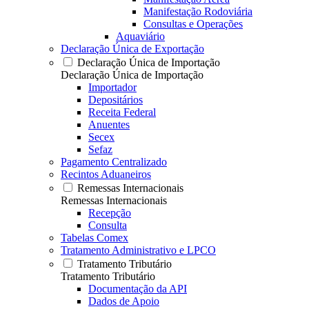
Manifestação Rodoviária
Consultas e Operações
Aquaviário
Declaração Única de Exportação
Declaração Única de Importação
Declaração Única de Importação
Importador
Depositários
Receita Federal
Anuentes
Secex
Sefaz
Pagamento Centralizado
Recintos Aduaneiros
Remessas Internacionais
Remessas Internacionais
Recepção
Consulta
Tabelas Comex
Tratamento Administrativo e LPCO
Tratamento Tributário
Tratamento Tributário
Documentação da API
Dados de Apoio