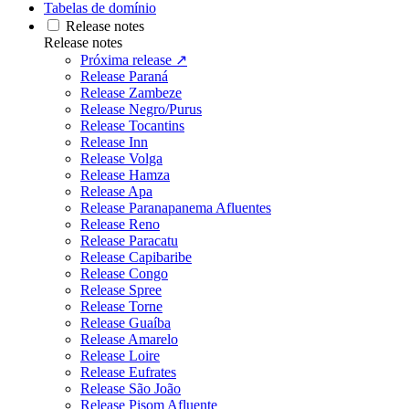
Tabelas de domínio
Release notes
Release notes
Próxima release ↗
Release Paraná
Release Zambeze
Release Negro/Purus
Release Tocantins
Release Inn
Release Volga
Release Hamza
Release Apa
Release Paranapanema Afluentes
Release Reno
Release Paracatu
Release Capibaribe
Release Congo
Release Spree
Release Torne
Release Guaíba
Release Amarelo
Release Loire
Release Eufrates
Release São João
Release Pisom Afluente