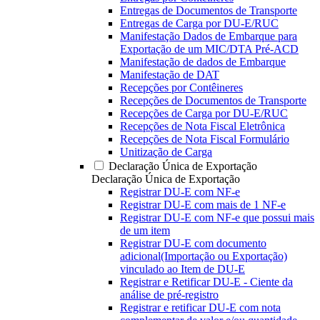
Entregas de Documentos de Transporte
Entregas de Carga por DU-E/RUC
Manifestação Dados de Embarque para
Exportação de um MIC/DTA Pré-ACD
Manifestação de dados de Embarque
Manifestação de DAT
Recepções por Contêineres
Recepções de Documentos de Transporte
Recepções de Carga por DU-E/RUC
Recepções de Nota Fiscal Eletrônica
Recepções de Nota Fiscal Formulário
Unitização de Carga
Declaração Única de Exportação
Declaração Única de Exportação
Registrar DU-E com NF-e
Registrar DU-E com mais de 1 NF-e
Registrar DU-E com NF-e que possui mais
de um item
Registrar DU-E com documento
adicional(Importação ou Exportação)
vinculado ao Item de DU-E
Registrar e Retificar DU-E - Ciente da
análise de pré-registro
Registrar e retificar DU-E com nota