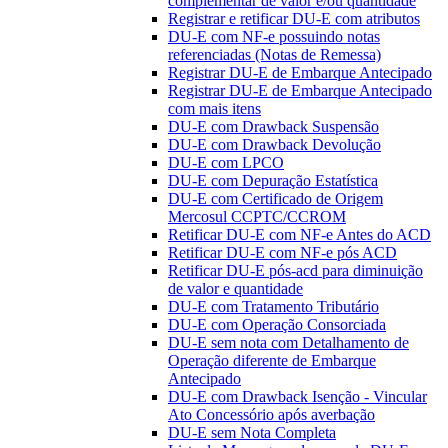
complementar de valor e/ou quantidade
Registrar e retificar DU-E com atributos
DU-E com NF-e possuindo notas
referenciadas (Notas de Remessa)
Registrar DU-E de Embarque Antecipado
Registrar DU-E de Embarque Antecipado
com mais itens
DU-E com Drawback Suspensão
DU-E com Drawback Devolução
DU-E com LPCO
DU-E com Depuração Estatística
DU-E com Certificado de Origem
Mercosul CCPTC/CCROM
Retificar DU-E com NF-e Antes do ACD
Retificar DU-E com NF-e pós ACD
Retificar DU-E pós-acd para diminuição
de valor e quantidade
DU-E com Tratamento Tributário
DU-E com Operação Consorciada
DU-E sem nota com Detalhamento de
Operação diferente de Embarque
Antecipado
DU-E com Drawback Isenção - Vincular
Ato Concessório após averbação
DU-E sem Nota Completa