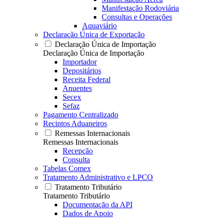
Manifestação Rodoviária
Consultas e Operações
Aquaviário
Declaração Única de Exportação
Declaração Única de Importação
Declaração Única de Importação
Importador
Depositários
Receita Federal
Anuentes
Secex
Sefaz
Pagamento Centralizado
Recintos Aduaneiros
Remessas Internacionais
Remessas Internacionais
Recepção
Consulta
Tabelas Comex
Tratamento Administrativo e LPCO
Tratamento Tributário
Tratamento Tributário
Documentação da API
Dados de Apoio