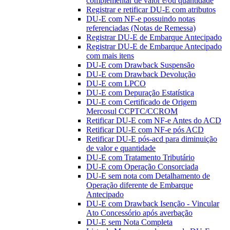
complementar de valor e/ou quantidade
Registrar e retificar DU-E com atributos
DU-E com NF-e possuindo notas
referenciadas (Notas de Remessa)
Registrar DU-E de Embarque Antecipado
Registrar DU-E de Embarque Antecipado
com mais itens
DU-E com Drawback Suspensão
DU-E com Drawback Devolução
DU-E com LPCO
DU-E com Depuração Estatística
DU-E com Certificado de Origem
Mercosul CCPTC/CCROM
Retificar DU-E com NF-e Antes do ACD
Retificar DU-E com NF-e pós ACD
Retificar DU-E pós-acd para diminuição
de valor e quantidade
DU-E com Tratamento Tributário
DU-E com Operação Consorciada
DU-E sem nota com Detalhamento de
Operação diferente de Embarque
Antecipado
DU-E com Drawback Isenção - Vincular
Ato Concessório após averbação
DU-E sem Nota Completa