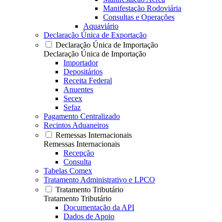
Manifestação Rodoviária
Consultas e Operações
Aquaviário
Declaração Única de Exportação
Declaração Única de Importação
Declaração Única de Importação
Importador
Depositários
Receita Federal
Anuentes
Secex
Sefaz
Pagamento Centralizado
Recintos Aduaneiros
Remessas Internacionais
Remessas Internacionais
Recepção
Consulta
Tabelas Comex
Tratamento Administrativo e LPCO
Tratamento Tributário
Tratamento Tributário
Documentação da API
Dados de Apoio