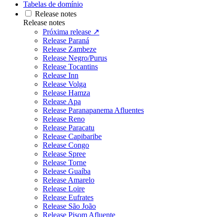
Tabelas de domínio
Release notes
Release notes
Próxima release ↗
Release Paraná
Release Zambeze
Release Negro/Purus
Release Tocantins
Release Inn
Release Volga
Release Hamza
Release Apa
Release Paranapanema Afluentes
Release Reno
Release Paracatu
Release Capibaribe
Release Congo
Release Spree
Release Torne
Release Guaíba
Release Amarelo
Release Loire
Release Eufrates
Release São João
Release Pisom Afluente