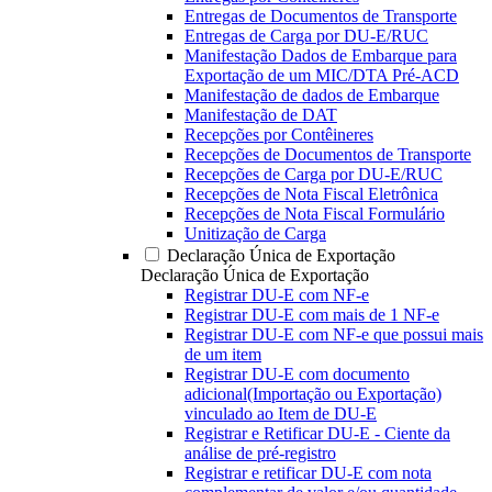
Entregas de Documentos de Transporte
Entregas de Carga por DU-E/RUC
Manifestação Dados de Embarque para
Exportação de um MIC/DTA Pré-ACD
Manifestação de dados de Embarque
Manifestação de DAT
Recepções por Contêineres
Recepções de Documentos de Transporte
Recepções de Carga por DU-E/RUC
Recepções de Nota Fiscal Eletrônica
Recepções de Nota Fiscal Formulário
Unitização de Carga
Declaração Única de Exportação
Declaração Única de Exportação
Registrar DU-E com NF-e
Registrar DU-E com mais de 1 NF-e
Registrar DU-E com NF-e que possui mais
de um item
Registrar DU-E com documento
adicional(Importação ou Exportação)
vinculado ao Item de DU-E
Registrar e Retificar DU-E - Ciente da
análise de pré-registro
Registrar e retificar DU-E com nota