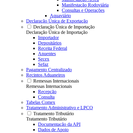
Manifestação Rodoviária
Consultas e Operações
Aquaviário
Declaração Única de Exportação
Declaração Única de Importação
Declaração Única de Importação
Importador
Depositários
Receita Federal
Anuentes
Secex
Sefaz
Pagamento Centralizado
Recintos Aduaneiros
Remessas Internacionais
Remessas Internacionais
Recepção
Consulta
Tabelas Comex
Tratamento Administrativo e LPCO
Tratamento Tributário
Tratamento Tributário
Documentação da API
Dados de Apoio