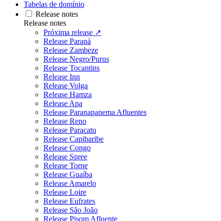
Tabelas de domínio
Release notes
Release notes
Próxima release ↗
Release Paraná
Release Zambeze
Release Negro/Purus
Release Tocantins
Release Inn
Release Volga
Release Hamza
Release Apa
Release Paranapanema Afluentes
Release Reno
Release Paracatu
Release Capibaribe
Release Congo
Release Spree
Release Torne
Release Guaíba
Release Amarelo
Release Loire
Release Eufrates
Release São João
Release Pisom Afluente