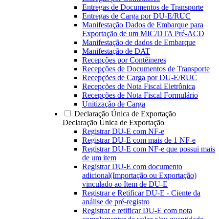
Entregas de Documentos de Transporte
Entregas de Carga por DU-E/RUC
Manifestação Dados de Embarque para
Exportação de um MIC/DTA Pré-ACD
Manifestação de dados de Embarque
Manifestação de DAT
Recepções por Contêineres
Recepções de Documentos de Transporte
Recepções de Carga por DU-E/RUC
Recepções de Nota Fiscal Eletrônica
Recepções de Nota Fiscal Formulário
Unitização de Carga
Declaração Única de Exportação
Declaração Única de Exportação
Registrar DU-E com NF-e
Registrar DU-E com mais de 1 NF-e
Registrar DU-E com NF-e que possui mais
de um item
Registrar DU-E com documento
adicional(Importação ou Exportação)
vinculado ao Item de DU-E
Registrar e Retificar DU-E - Ciente da
análise de pré-registro
Registrar e retificar DU-E com nota