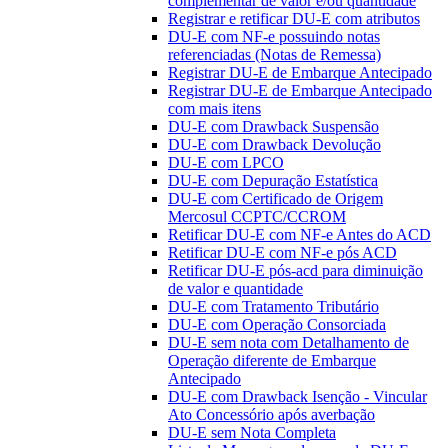
complementar de valor e/ou quantidade
Registrar e retificar DU-E com atributos
DU-E com NF-e possuindo notas
referenciadas (Notas de Remessa)
Registrar DU-E de Embarque Antecipado
Registrar DU-E de Embarque Antecipado
com mais itens
DU-E com Drawback Suspensão
DU-E com Drawback Devolução
DU-E com LPCO
DU-E com Depuração Estatística
DU-E com Certificado de Origem
Mercosul CCPTC/CCROM
Retificar DU-E com NF-e Antes do ACD
Retificar DU-E com NF-e pós ACD
Retificar DU-E pós-acd para diminuição
de valor e quantidade
DU-E com Tratamento Tributário
DU-E com Operação Consorciada
DU-E sem nota com Detalhamento de
Operação diferente de Embarque
Antecipado
DU-E com Drawback Isenção - Vincular
Ato Concessório após averbação
DU-E sem Nota Completa