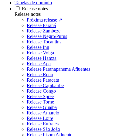
Tabelas de domínio
Release notes
Release notes
Próxima release ↗
Release Paraná
Release Zambeze
Release Negro/Purus
Release Tocantins
Release Inn
Release Volga
Release Hamza
Release Apa
Release Paranapanema Afluentes
Release Reno
Release Paracatu
Release Capibaribe
Release Congo
Release Spree
Release Torne
Release Guaíba
Release Amarelo
Release Loire
Release Eufrates
Release São João
Release Pisom Afluente