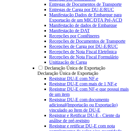
Entregas de Documentos de Transporte
Entregas de Carga por DU-E/RUC
Manifestação Dados de Embarque para
Exportação de um MIC/DTA Pré-ACD
Manifestação de dados de Embarque
Manifestação de DAT
Recepções por Contêineres
Recepções de Documentos de Transporte
Recepções de Carga por DU-E/RUC
Recepções de Nota Fiscal Eletrônica
Recepções de Nota Fiscal Formulário
Unitização de Carga
Declaração Única de Exportação
Declaração Única de Exportação
Registrar DU-E com NF-e
Registrar DU-E com mais de 1 NF-e
Registrar DU-E com NF-e que possui mais
de um item
Registrar DU-E com documento
adicional(Importação ou Exportação)
vinculado ao Item de DU-E
Registrar e Retificar DU-E - Ciente da
análise de pré-registro
Registrar e retificar DU-E com nota