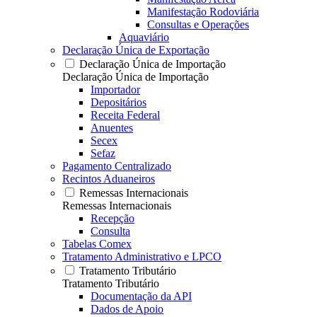
Manifestação Rodoviária
Consultas e Operações
Aquaviário
Declaração Única de Exportação
Declaração Única de Importação
Declaração Única de Importação
Importador
Depositários
Receita Federal
Anuentes
Secex
Sefaz
Pagamento Centralizado
Recintos Aduaneiros
Remessas Internacionais
Remessas Internacionais
Recepção
Consulta
Tabelas Comex
Tratamento Administrativo e LPCO
Tratamento Tributário
Tratamento Tributário
Documentação da API
Dados de Apoio