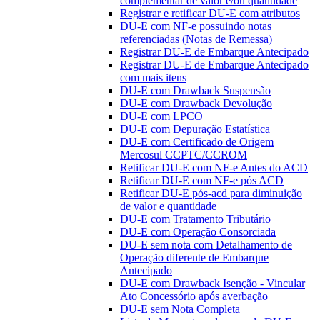
complementar de valor e/ou quantidade
Registrar e retificar DU-E com atributos
DU-E com NF-e possuindo notas
referenciadas (Notas de Remessa)
Registrar DU-E de Embarque Antecipado
Registrar DU-E de Embarque Antecipado
com mais itens
DU-E com Drawback Suspensão
DU-E com Drawback Devolução
DU-E com LPCO
DU-E com Depuração Estatística
DU-E com Certificado de Origem
Mercosul CCPTC/CCROM
Retificar DU-E com NF-e Antes do ACD
Retificar DU-E com NF-e pós ACD
Retificar DU-E pós-acd para diminuição
de valor e quantidade
DU-E com Tratamento Tributário
DU-E com Operação Consorciada
DU-E sem nota com Detalhamento de
Operação diferente de Embarque
Antecipado
DU-E com Drawback Isenção - Vincular
Ato Concessório após averbação
DU-E sem Nota Completa