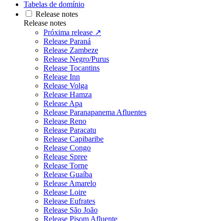
Tabelas de domínio
Release notes
Release notes
Próxima release ↗
Release Paraná
Release Zambeze
Release Negro/Purus
Release Tocantins
Release Inn
Release Volga
Release Hamza
Release Apa
Release Paranapanema Afluentes
Release Reno
Release Paracatu
Release Capibaribe
Release Congo
Release Spree
Release Torne
Release Guaíba
Release Amarelo
Release Loire
Release Eufrates
Release São João
Release Pisom Afluente