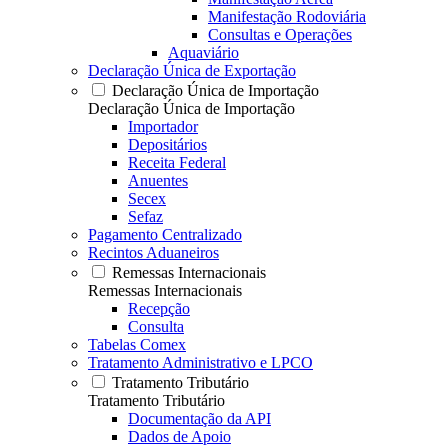
Manifestação Rodoviária
Consultas e Operações
Aquaviário
Declaração Única de Exportação
Declaração Única de Importação
Declaração Única de Importação
Importador
Depositários
Receita Federal
Anuentes
Secex
Sefaz
Pagamento Centralizado
Recintos Aduaneiros
Remessas Internacionais
Remessas Internacionais
Recepção
Consulta
Tabelas Comex
Tratamento Administrativo e LPCO
Tratamento Tributário
Tratamento Tributário
Documentação da API
Dados de Apoio