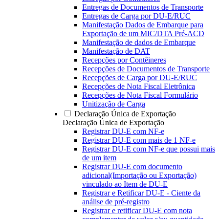
Entregas de Documentos de Transporte
Entregas de Carga por DU-E/RUC
Manifestação Dados de Embarque para
Exportação de um MIC/DTA Pré-ACD
Manifestação de dados de Embarque
Manifestação de DAT
Recepções por Contêineres
Recepções de Documentos de Transporte
Recepções de Carga por DU-E/RUC
Recepções de Nota Fiscal Eletrônica
Recepções de Nota Fiscal Formulário
Unitização de Carga
Declaração Única de Exportação
Declaração Única de Exportação
Registrar DU-E com NF-e
Registrar DU-E com mais de 1 NF-e
Registrar DU-E com NF-e que possui mais
de um item
Registrar DU-E com documento
adicional(Importação ou Exportação)
vinculado ao Item de DU-E
Registrar e Retificar DU-E - Ciente da
análise de pré-registro
Registrar e retificar DU-E com nota