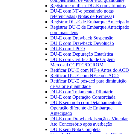
complementar de valor e/ou quantidade
Registrar e retificar DU-E com atributos
DU-E com NF-e possuindo notas
referenciadas (Notas de Remessa)
Registrar DU-E de Embarque Antecipado
Registrar DU-E de Embarque Antecipado
com mais itens
DU-E com Drawback Suspensão
DU-E com Drawback Devolução
DU-E com LPCO
DU-E com Depuração Estatística
DU-E com Certificado de Origem
Mercosul CCPTC/CCROM
Retificar DU-E com NF-e Antes do ACD
Retificar DU-E com NF-e pós ACD
Retificar DU-E pós-acd para diminuição
de valor e quantidade
DU-E com Tratamento Tributário
DU-E com Operação Consorciada
DU-E sem nota com Detalhamento de
Operação diferente de Embarque
Antecipado
DU-E com Drawback Isenção - Vincular
Ato Concessório após averbação
DU-E sem Nota Completa