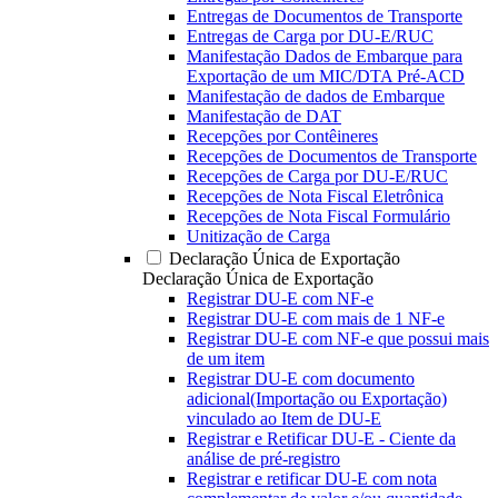
Entregas de Documentos de Transporte
Entregas de Carga por DU-E/RUC
Manifestação Dados de Embarque para
Exportação de um MIC/DTA Pré-ACD
Manifestação de dados de Embarque
Manifestação de DAT
Recepções por Contêineres
Recepções de Documentos de Transporte
Recepções de Carga por DU-E/RUC
Recepções de Nota Fiscal Eletrônica
Recepções de Nota Fiscal Formulário
Unitização de Carga
Declaração Única de Exportação
Declaração Única de Exportação
Registrar DU-E com NF-e
Registrar DU-E com mais de 1 NF-e
Registrar DU-E com NF-e que possui mais
de um item
Registrar DU-E com documento
adicional(Importação ou Exportação)
vinculado ao Item de DU-E
Registrar e Retificar DU-E - Ciente da
análise de pré-registro
Registrar e retificar DU-E com nota