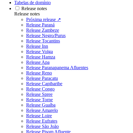
Tabelas de domínio
Release notes
Release notes
Próxima release ↗
Release Paraná
Release Zambeze
Release Negro/Purus
Release Tocantins
Release Inn
Release Volga
Release Hamza
Release Apa
Release Paranapanema Afluentes
Release Reno
Release Paracatu
Release Capibaribe
Release Congo
Release Spree
Release Torne
Release Guaíba
Release Amarelo
Release Loire
Release Eufrates
Release São João
Release Pisom Afluente