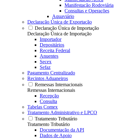
Manifestação Rodoviária
Consultas e Operações
Aquaviário
Declaração Única de Exportação
Declaração Única de Importação
Declaração Única de Importação
Importador
Depositários
Receita Federal
Anuentes
Secex
Sefaz
Pagamento Centralizado
Recintos Aduaneiros
Remessas Internacionais
Remessas Internacionais
Recepção
Consulta
Tabelas Comex
Tratamento Administrativo e LPCO
Tratamento Tributário
Tratamento Tributário
Documentação da API
Dados de Apoio