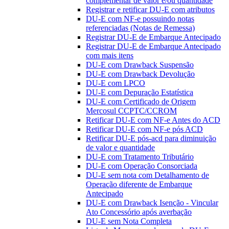
complementar de valor e/ou quantidade
Registrar e retificar DU-E com atributos
DU-E com NF-e possuindo notas
referenciadas (Notas de Remessa)
Registrar DU-E de Embarque Antecipado
Registrar DU-E de Embarque Antecipado
com mais itens
DU-E com Drawback Suspensão
DU-E com Drawback Devolução
DU-E com LPCO
DU-E com Depuração Estatística
DU-E com Certificado de Origem
Mercosul CCPTC/CCROM
Retificar DU-E com NF-e Antes do ACD
Retificar DU-E com NF-e pós ACD
Retificar DU-E pós-acd para diminuição
de valor e quantidade
DU-E com Tratamento Tributário
DU-E com Operação Consorciada
DU-E sem nota com Detalhamento de
Operação diferente de Embarque
Antecipado
DU-E com Drawback Isenção - Vincular
Ato Concessório após averbação
DU-E sem Nota Completa