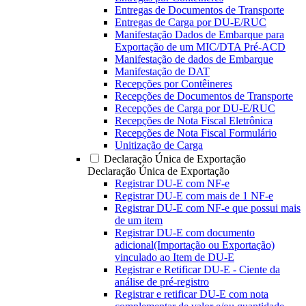
Entregas de Documentos de Transporte
Entregas de Carga por DU-E/RUC
Manifestação Dados de Embarque para
Exportação de um MIC/DTA Pré-ACD
Manifestação de dados de Embarque
Manifestação de DAT
Recepções por Contêineres
Recepções de Documentos de Transporte
Recepções de Carga por DU-E/RUC
Recepções de Nota Fiscal Eletrônica
Recepções de Nota Fiscal Formulário
Unitização de Carga
Declaração Única de Exportação
Declaração Única de Exportação
Registrar DU-E com NF-e
Registrar DU-E com mais de 1 NF-e
Registrar DU-E com NF-e que possui mais
de um item
Registrar DU-E com documento
adicional(Importação ou Exportação)
vinculado ao Item de DU-E
Registrar e Retificar DU-E - Ciente da
análise de pré-registro
Registrar e retificar DU-E com nota