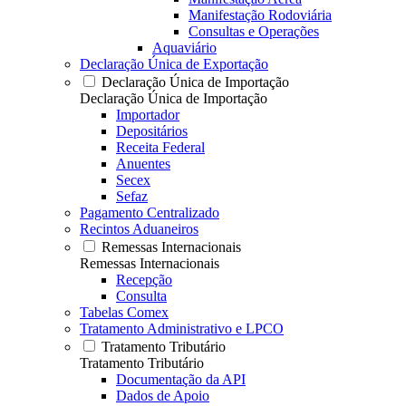
Manifestação Rodoviária
Consultas e Operações
Aquaviário
Declaração Única de Exportação
Declaração Única de Importação
Declaração Única de Importação
Importador
Depositários
Receita Federal
Anuentes
Secex
Sefaz
Pagamento Centralizado
Recintos Aduaneiros
Remessas Internacionais
Remessas Internacionais
Recepção
Consulta
Tabelas Comex
Tratamento Administrativo e LPCO
Tratamento Tributário
Tratamento Tributário
Documentação da API
Dados de Apoio