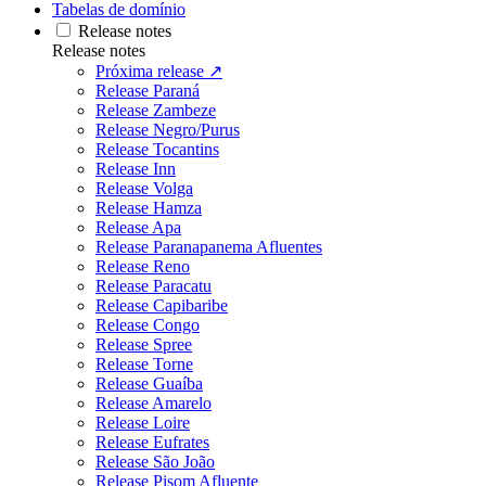
Tabelas de domínio
Release notes
Release notes
Próxima release ↗
Release Paraná
Release Zambeze
Release Negro/Purus
Release Tocantins
Release Inn
Release Volga
Release Hamza
Release Apa
Release Paranapanema Afluentes
Release Reno
Release Paracatu
Release Capibaribe
Release Congo
Release Spree
Release Torne
Release Guaíba
Release Amarelo
Release Loire
Release Eufrates
Release São João
Release Pisom Afluente