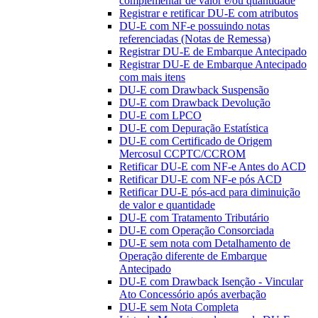
complementar de valor e/ou quantidade
Registrar e retificar DU-E com atributos
DU-E com NF-e possuindo notas
referenciadas (Notas de Remessa)
Registrar DU-E de Embarque Antecipado
Registrar DU-E de Embarque Antecipado
com mais itens
DU-E com Drawback Suspensão
DU-E com Drawback Devolução
DU-E com LPCO
DU-E com Depuração Estatística
DU-E com Certificado de Origem
Mercosul CCPTC/CCROM
Retificar DU-E com NF-e Antes do ACD
Retificar DU-E com NF-e pós ACD
Retificar DU-E pós-acd para diminuição
de valor e quantidade
DU-E com Tratamento Tributário
DU-E com Operação Consorciada
DU-E sem nota com Detalhamento de
Operação diferente de Embarque
Antecipado
DU-E com Drawback Isenção - Vincular
Ato Concessório após averbação
DU-E sem Nota Completa