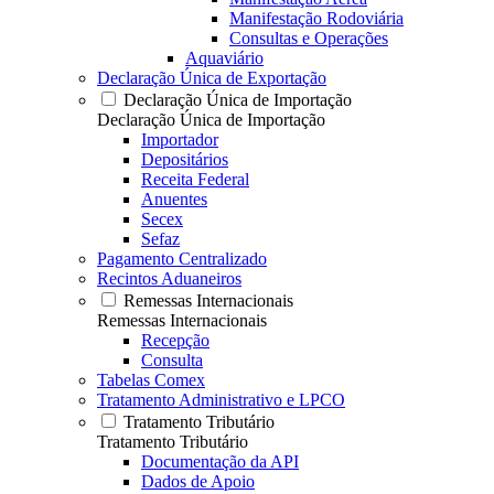
Manifestação Rodoviária
Consultas e Operações
Aquaviário
Declaração Única de Exportação
Declaração Única de Importação
Declaração Única de Importação
Importador
Depositários
Receita Federal
Anuentes
Secex
Sefaz
Pagamento Centralizado
Recintos Aduaneiros
Remessas Internacionais
Remessas Internacionais
Recepção
Consulta
Tabelas Comex
Tratamento Administrativo e LPCO
Tratamento Tributário
Tratamento Tributário
Documentação da API
Dados de Apoio