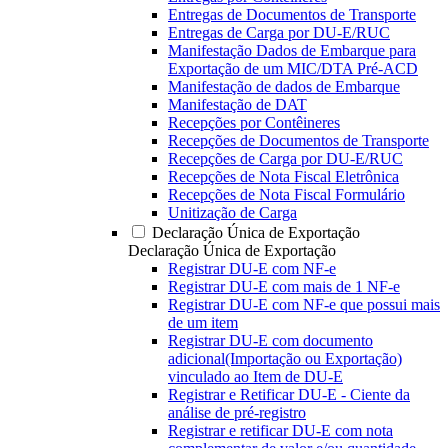
Entregas de Documentos de Transporte
Entregas de Carga por DU-E/RUC
Manifestação Dados de Embarque para
Exportação de um MIC/DTA Pré-ACD
Manifestação de dados de Embarque
Manifestação de DAT
Recepções por Contêineres
Recepções de Documentos de Transporte
Recepções de Carga por DU-E/RUC
Recepções de Nota Fiscal Eletrônica
Recepções de Nota Fiscal Formulário
Unitização de Carga
Declaração Única de Exportação
Declaração Única de Exportação
Registrar DU-E com NF-e
Registrar DU-E com mais de 1 NF-e
Registrar DU-E com NF-e que possui mais
de um item
Registrar DU-E com documento
adicional(Importação ou Exportação)
vinculado ao Item de DU-E
Registrar e Retificar DU-E - Ciente da
análise de pré-registro
Registrar e retificar DU-E com nota