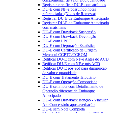
complementar de valor e/ou quantidade
Registrar e retificar DU-E com atributos
DU-E com NF-e possuindo notas
referenciadas (Notas de Remessa)
Registrar DU-E de Embarque Antecipado
Registrar DU-E de Embarque Antecipado
com mais itens
DU-E com Drawback Suspensão
DU-E com Drawback Devolução
DU-E com LPCO
DU-E com Depuração Estatística
DU-E com Certificado de Origem
Mercosul CCPTC/CCROM
Retificar DU-E com NF-e Antes do ACD
Retificar DU-E com NF-e pós ACD
Retificar DU-E pós-acd para diminuição
de valor e quantidade
DU-E com Tratamento Tributário
DU-E com Operação Consorciada
DU-E sem nota com Detalhamento de
Operação diferente de Embarque
Antecipado
DU-E com Drawback Isenção - Vincular
Ato Concessório após averbação
DU-E sem Nota Completa