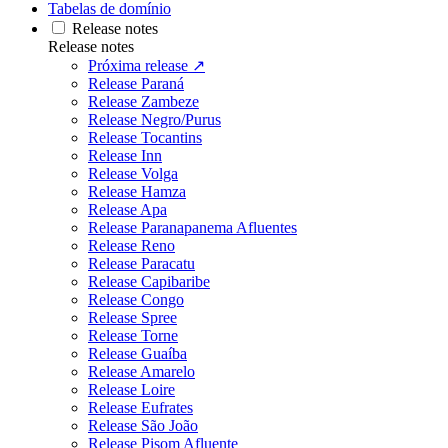
Tabelas de domínio
Release notes
Release notes
Próxima release ↗
Release Paraná
Release Zambeze
Release Negro/Purus
Release Tocantins
Release Inn
Release Volga
Release Hamza
Release Apa
Release Paranapanema Afluentes
Release Reno
Release Paracatu
Release Capibaribe
Release Congo
Release Spree
Release Torne
Release Guaíba
Release Amarelo
Release Loire
Release Eufrates
Release São João
Release Pisom Afluente