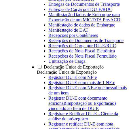
Entregas de Documentos de Transporte
Entregas de Carga por DU-E/RUC
Manifestação Dados de Embarque para
Exportação de um MIC/DTA Pré-ACD
Manifestação de dados de Embarque
Manifestação de DAT
Recepções por Contêineres
Recepções de Documentos de Transporte
Recepções de Carga por DU-E/RUC
Recepções de Nota Fiscal Eletrônica
Recepções de Nota Fiscal Formulário
Unitização de Carga
Declaração Única de Exportação
Declaração Única de Exportação
Registrar DU-E com NF-e
Registrar DU-E com mais de 1 NF-e
Registrar DU-E com NF-e que possui mais
de um item
Registrar DU-E com documento
adicional(Importação ou Exportação)
vinculado ao Item de DU-E
Registrar e Retificar DU-E - Ciente da
análise de pré-registro
Registrar e retificar DU-E com nota