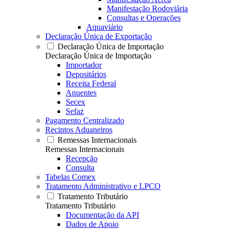
Manifestação Rodoviária
Consultas e Operações
Aquaviário
Declaração Única de Exportação
Declaração Única de Importação
Declaração Única de Importação
Importador
Depositários
Receita Federal
Anuentes
Secex
Sefaz
Pagamento Centralizado
Recintos Aduaneiros
Remessas Internacionais
Remessas Internacionais
Recepção
Consulta
Tabelas Comex
Tratamento Administrativo e LPCO
Tratamento Tributário
Tratamento Tributário
Documentação da API
Dados de Apoio