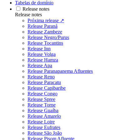
Tabelas de domínio
Release notes
Release notes
Próxima release ↗
Release Paraná
Release Zambeze
Release Negro/Purus
Release Tocantins
Release Inn
Release Volga
Release Hamza
Release Apa
Release Paranapanema Afluentes
Release Reno
Release Paracatu
Release Capibaribe
Release Congo
Release Spree
Release Torne
Release Guaíba
Release Amarelo
Release Loire
Release Eufrates
Release São João
Release Pisom Afluente