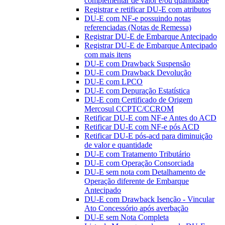
complementar de valor e/ou quantidade
Registrar e retificar DU-E com atributos
DU-E com NF-e possuindo notas
referenciadas (Notas de Remessa)
Registrar DU-E de Embarque Antecipado
Registrar DU-E de Embarque Antecipado
com mais itens
DU-E com Drawback Suspensão
DU-E com Drawback Devolução
DU-E com LPCO
DU-E com Depuração Estatística
DU-E com Certificado de Origem
Mercosul CCPTC/CCROM
Retificar DU-E com NF-e Antes do ACD
Retificar DU-E com NF-e pós ACD
Retificar DU-E pós-acd para diminuição
de valor e quantidade
DU-E com Tratamento Tributário
DU-E com Operação Consorciada
DU-E sem nota com Detalhamento de
Operação diferente de Embarque
Antecipado
DU-E com Drawback Isenção - Vincular
Ato Concessório após averbação
DU-E sem Nota Completa