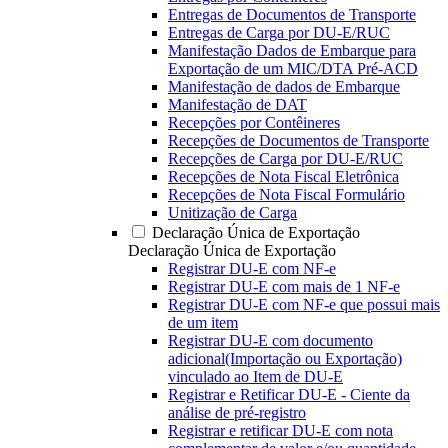
Entregas de Documentos de Transporte
Entregas de Carga por DU-E/RUC
Manifestação Dados de Embarque para
Exportação de um MIC/DTA Pré-ACD
Manifestação de dados de Embarque
Manifestação de DAT
Recepções por Contêineres
Recepções de Documentos de Transporte
Recepções de Carga por DU-E/RUC
Recepções de Nota Fiscal Eletrônica
Recepções de Nota Fiscal Formulário
Unitização de Carga
Declaração Única de Exportação
Declaração Única de Exportação
Registrar DU-E com NF-e
Registrar DU-E com mais de 1 NF-e
Registrar DU-E com NF-e que possui mais
de um item
Registrar DU-E com documento
adicional(Importação ou Exportação)
vinculado ao Item de DU-E
Registrar e Retificar DU-E - Ciente da
análise de pré-registro
Registrar e retificar DU-E com nota