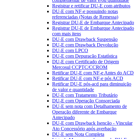
complementar de valor e/ou quantidade
Registrar e retificar DU-E com atributos
DU-E com NF-e possuindo notas
referenciadas (Notas de Remessa)
Registrar DU-E de Embarque Antecipado
Registrar DU-E de Embarque Antecipado
com mais itens
DU-E com Drawback Suspensão
DU-E com Drawback Devolução
DU-E com LPCO
DU-E com Depuração Estatística
DU-E com Certificado de Origem
Mercosul CCPTC/CCROM
Retificar DU-E com NF-e Antes do ACD
Retificar DU-E com NF-e pós ACD
Retificar DU-E pós-acd para diminuição
de valor e quantidade
DU-E com Tratamento Tributário
DU-E com Operação Consorciada
DU-E sem nota com Detalhamento de
Operação diferente de Embarque
Antecipado
DU-E com Drawback Isenção - Vincular
Ato Concessório após averbação
DU-E sem Nota Completa