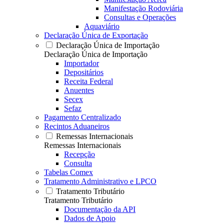
Manifestação Rodoviária
Consultas e Operações
Aquaviário
Declaração Única de Exportação
Declaração Única de Importação
Declaração Única de Importação
Importador
Depositários
Receita Federal
Anuentes
Secex
Sefaz
Pagamento Centralizado
Recintos Aduaneiros
Remessas Internacionais
Remessas Internacionais
Recepção
Consulta
Tabelas Comex
Tratamento Administrativo e LPCO
Tratamento Tributário
Tratamento Tributário
Documentação da API
Dados de Apoio