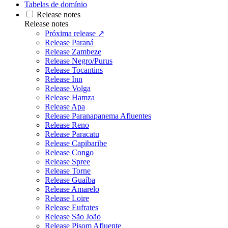
Tabelas de domínio
Release notes
Release notes
Próxima release ↗
Release Paraná
Release Zambeze
Release Negro/Purus
Release Tocantins
Release Inn
Release Volga
Release Hamza
Release Apa
Release Paranapanema Afluentes
Release Reno
Release Paracatu
Release Capibaribe
Release Congo
Release Spree
Release Torne
Release Guaíba
Release Amarelo
Release Loire
Release Eufrates
Release São João
Release Pisom Afluente