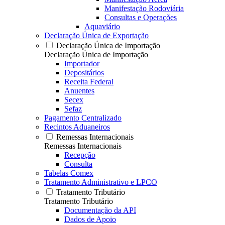
Manifestação Rodoviária
Consultas e Operações
Aquaviário
Declaração Única de Exportação
Declaração Única de Importação
Declaração Única de Importação
Importador
Depositários
Receita Federal
Anuentes
Secex
Sefaz
Pagamento Centralizado
Recintos Aduaneiros
Remessas Internacionais
Remessas Internacionais
Recepção
Consulta
Tabelas Comex
Tratamento Administrativo e LPCO
Tratamento Tributário
Tratamento Tributário
Documentação da API
Dados de Apoio