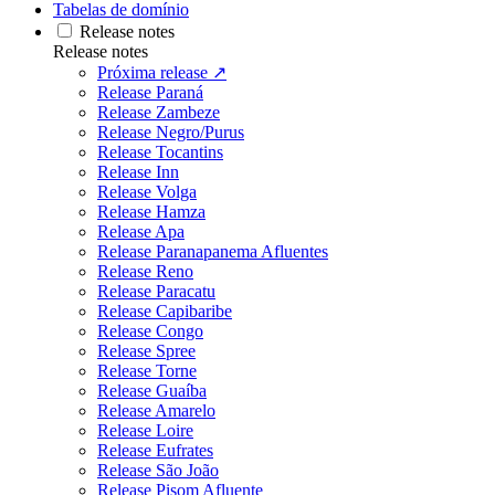
Tabelas de domínio
Release notes
Release notes
Próxima release ↗
Release Paraná
Release Zambeze
Release Negro/Purus
Release Tocantins
Release Inn
Release Volga
Release Hamza
Release Apa
Release Paranapanema Afluentes
Release Reno
Release Paracatu
Release Capibaribe
Release Congo
Release Spree
Release Torne
Release Guaíba
Release Amarelo
Release Loire
Release Eufrates
Release São João
Release Pisom Afluente