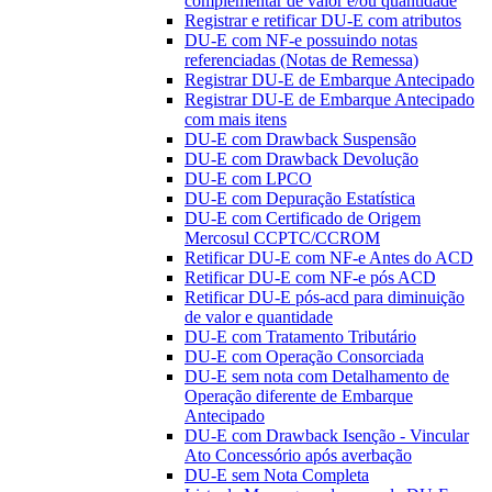
complementar de valor e/ou quantidade
Registrar e retificar DU-E com atributos
DU-E com NF-e possuindo notas
referenciadas (Notas de Remessa)
Registrar DU-E de Embarque Antecipado
Registrar DU-E de Embarque Antecipado
com mais itens
DU-E com Drawback Suspensão
DU-E com Drawback Devolução
DU-E com LPCO
DU-E com Depuração Estatística
DU-E com Certificado de Origem
Mercosul CCPTC/CCROM
Retificar DU-E com NF-e Antes do ACD
Retificar DU-E com NF-e pós ACD
Retificar DU-E pós-acd para diminuição
de valor e quantidade
DU-E com Tratamento Tributário
DU-E com Operação Consorciada
DU-E sem nota com Detalhamento de
Operação diferente de Embarque
Antecipado
DU-E com Drawback Isenção - Vincular
Ato Concessório após averbação
DU-E sem Nota Completa