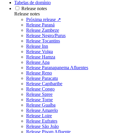
Tabelas de domínio
Release notes
Release notes
Próxima release ↗
Release Paraná
Release Zambeze
Release Negro/Purus
Release Tocantins
Release Inn
Release Volga
Release Hamza
Release Apa
Release Paranapanema Afluentes
Release Reno
Release Paracatu
Release Capibaribe
Release Congo
Release Spree
Release Torne
Release Guaíba
Release Amarelo
Release Loire
Release Eufrates
Release São João
Release Pisom Afluente