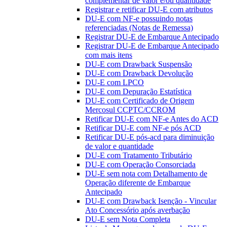
complementar de valor e/ou quantidade
Registrar e retificar DU-E com atributos
DU-E com NF-e possuindo notas
referenciadas (Notas de Remessa)
Registrar DU-E de Embarque Antecipado
Registrar DU-E de Embarque Antecipado
com mais itens
DU-E com Drawback Suspensão
DU-E com Drawback Devolução
DU-E com LPCO
DU-E com Depuração Estatística
DU-E com Certificado de Origem
Mercosul CCPTC/CCROM
Retificar DU-E com NF-e Antes do ACD
Retificar DU-E com NF-e pós ACD
Retificar DU-E pós-acd para diminuição
de valor e quantidade
DU-E com Tratamento Tributário
DU-E com Operação Consorciada
DU-E sem nota com Detalhamento de
Operação diferente de Embarque
Antecipado
DU-E com Drawback Isenção - Vincular
Ato Concessório após averbação
DU-E sem Nota Completa