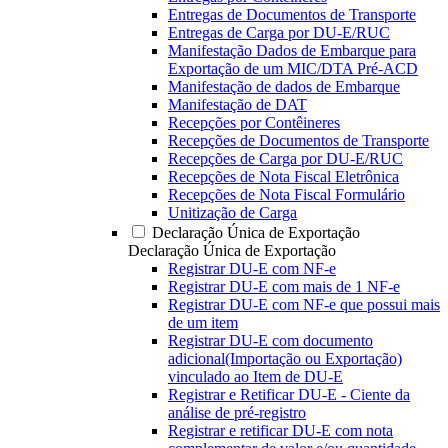
Entregas de Documentos de Transporte
Entregas de Carga por DU-E/RUC
Manifestação Dados de Embarque para
Exportação de um MIC/DTA Pré-ACD
Manifestação de dados de Embarque
Manifestação de DAT
Recepções por Contêineres
Recepções de Documentos de Transporte
Recepções de Carga por DU-E/RUC
Recepções de Nota Fiscal Eletrônica
Recepções de Nota Fiscal Formulário
Unitização de Carga
Declaração Única de Exportação
Declaração Única de Exportação
Registrar DU-E com NF-e
Registrar DU-E com mais de 1 NF-e
Registrar DU-E com NF-e que possui mais
de um item
Registrar DU-E com documento
adicional(Importação ou Exportação)
vinculado ao Item de DU-E
Registrar e Retificar DU-E - Ciente da
análise de pré-registro
Registrar e retificar DU-E com nota