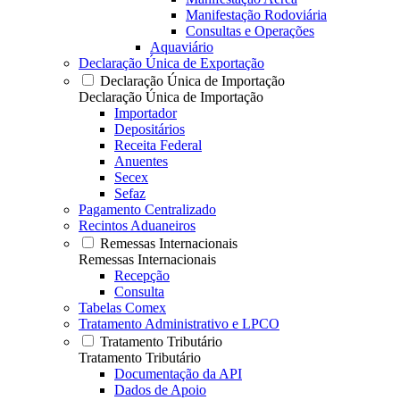
Manifestação Rodoviária
Consultas e Operações
Aquaviário
Declaração Única de Exportação
Declaração Única de Importação
Declaração Única de Importação
Importador
Depositários
Receita Federal
Anuentes
Secex
Sefaz
Pagamento Centralizado
Recintos Aduaneiros
Remessas Internacionais
Remessas Internacionais
Recepção
Consulta
Tabelas Comex
Tratamento Administrativo e LPCO
Tratamento Tributário
Tratamento Tributário
Documentação da API
Dados de Apoio