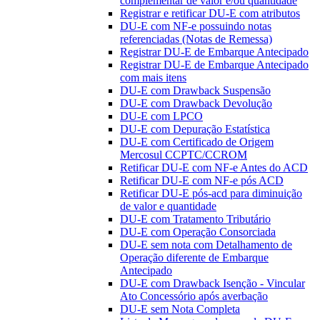
complementar de valor e/ou quantidade
Registrar e retificar DU-E com atributos
DU-E com NF-e possuindo notas
referenciadas (Notas de Remessa)
Registrar DU-E de Embarque Antecipado
Registrar DU-E de Embarque Antecipado
com mais itens
DU-E com Drawback Suspensão
DU-E com Drawback Devolução
DU-E com LPCO
DU-E com Depuração Estatística
DU-E com Certificado de Origem
Mercosul CCPTC/CCROM
Retificar DU-E com NF-e Antes do ACD
Retificar DU-E com NF-e pós ACD
Retificar DU-E pós-acd para diminuição
de valor e quantidade
DU-E com Tratamento Tributário
DU-E com Operação Consorciada
DU-E sem nota com Detalhamento de
Operação diferente de Embarque
Antecipado
DU-E com Drawback Isenção - Vincular
Ato Concessório após averbação
DU-E sem Nota Completa