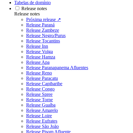
Tabelas de domínio
Release notes
Release notes
Próxima release ↗
Release Paraná
Release Zambeze
Release Negro/Purus
Release Tocantins
Release Inn
Release Volga
Release Hamza
Release Apa
Release Paranapanema Afluentes
Release Reno
Release Paracatu
Release Capibaribe
Release Congo
Release Spree
Release Torne
Release Guaíba
Release Amarelo
Release Loire
Release Eufrates
Release São João
Release Pisom Afluente