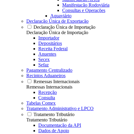
Manifestação Rodoviária
Consultas e Operações
Aquaviário
Declaração Única de Exportação
Declaração Única de Importação
Declaração Única de Importação
Importador
Depositários
Receita Federal
Anuentes
Secex
Sefaz
Pagamento Centralizado
Recintos Aduaneiros
Remessas Internacionais
Remessas Internacionais
Recepção
Consulta
Tabelas Comex
Tratamento Administrativo e LPCO
Tratamento Tributário
Tratamento Tributário
Documentação da API
Dados de Apoio