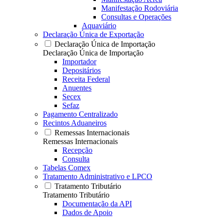
Manifestação Rodoviária
Consultas e Operações
Aquaviário
Declaração Única de Exportação
Declaração Única de Importação
Declaração Única de Importação
Importador
Depositários
Receita Federal
Anuentes
Secex
Sefaz
Pagamento Centralizado
Recintos Aduaneiros
Remessas Internacionais
Remessas Internacionais
Recepção
Consulta
Tabelas Comex
Tratamento Administrativo e LPCO
Tratamento Tributário
Tratamento Tributário
Documentação da API
Dados de Apoio