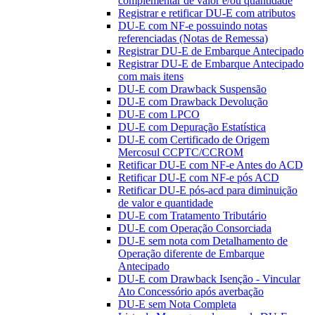
complementar de valor e/ou quantidade
Registrar e retificar DU-E com atributos
DU-E com NF-e possuindo notas
referenciadas (Notas de Remessa)
Registrar DU-E de Embarque Antecipado
Registrar DU-E de Embarque Antecipado
com mais itens
DU-E com Drawback Suspensão
DU-E com Drawback Devolução
DU-E com LPCO
DU-E com Depuração Estatística
DU-E com Certificado de Origem
Mercosul CCPTC/CCROM
Retificar DU-E com NF-e Antes do ACD
Retificar DU-E com NF-e pós ACD
Retificar DU-E pós-acd para diminuição
de valor e quantidade
DU-E com Tratamento Tributário
DU-E com Operação Consorciada
DU-E sem nota com Detalhamento de
Operação diferente de Embarque
Antecipado
DU-E com Drawback Isenção - Vincular
Ato Concessório após averbação
DU-E sem Nota Completa