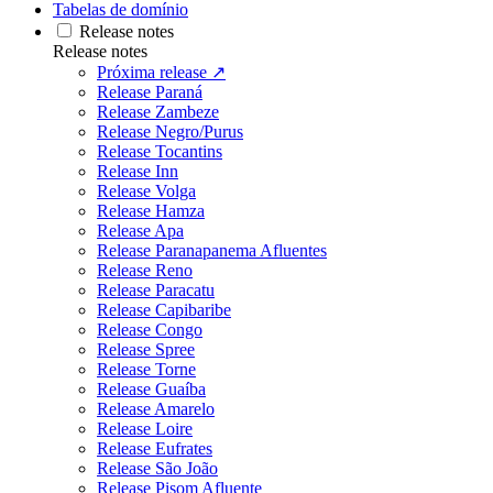
Tabelas de domínio
Release notes
Release notes
Próxima release ↗
Release Paraná
Release Zambeze
Release Negro/Purus
Release Tocantins
Release Inn
Release Volga
Release Hamza
Release Apa
Release Paranapanema Afluentes
Release Reno
Release Paracatu
Release Capibaribe
Release Congo
Release Spree
Release Torne
Release Guaíba
Release Amarelo
Release Loire
Release Eufrates
Release São João
Release Pisom Afluente