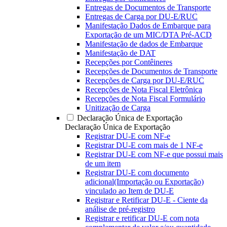
Entregas de Documentos de Transporte
Entregas de Carga por DU-E/RUC
Manifestação Dados de Embarque para
Exportação de um MIC/DTA Pré-ACD
Manifestação de dados de Embarque
Manifestação de DAT
Recepções por Contêineres
Recepções de Documentos de Transporte
Recepções de Carga por DU-E/RUC
Recepções de Nota Fiscal Eletrônica
Recepções de Nota Fiscal Formulário
Unitização de Carga
Declaração Única de Exportação
Declaração Única de Exportação
Registrar DU-E com NF-e
Registrar DU-E com mais de 1 NF-e
Registrar DU-E com NF-e que possui mais
de um item
Registrar DU-E com documento
adicional(Importação ou Exportação)
vinculado ao Item de DU-E
Registrar e Retificar DU-E - Ciente da
análise de pré-registro
Registrar e retificar DU-E com nota