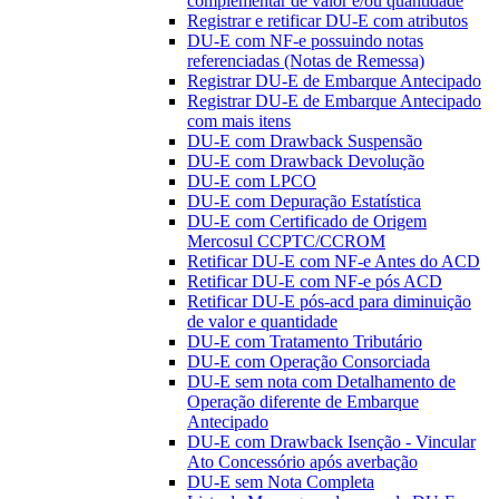
complementar de valor e/ou quantidade
Registrar e retificar DU-E com atributos
DU-E com NF-e possuindo notas
referenciadas (Notas de Remessa)
Registrar DU-E de Embarque Antecipado
Registrar DU-E de Embarque Antecipado
com mais itens
DU-E com Drawback Suspensão
DU-E com Drawback Devolução
DU-E com LPCO
DU-E com Depuração Estatística
DU-E com Certificado de Origem
Mercosul CCPTC/CCROM
Retificar DU-E com NF-e Antes do ACD
Retificar DU-E com NF-e pós ACD
Retificar DU-E pós-acd para diminuição
de valor e quantidade
DU-E com Tratamento Tributário
DU-E com Operação Consorciada
DU-E sem nota com Detalhamento de
Operação diferente de Embarque
Antecipado
DU-E com Drawback Isenção - Vincular
Ato Concessório após averbação
DU-E sem Nota Completa