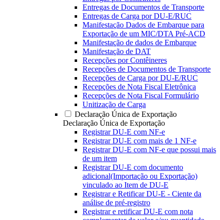
Entregas de Documentos de Transporte
Entregas de Carga por DU-E/RUC
Manifestação Dados de Embarque para
Exportação de um MIC/DTA Pré-ACD
Manifestação de dados de Embarque
Manifestação de DAT
Recepções por Contêineres
Recepções de Documentos de Transporte
Recepções de Carga por DU-E/RUC
Recepções de Nota Fiscal Eletrônica
Recepções de Nota Fiscal Formulário
Unitização de Carga
Declaração Única de Exportação
Declaração Única de Exportação
Registrar DU-E com NF-e
Registrar DU-E com mais de 1 NF-e
Registrar DU-E com NF-e que possui mais
de um item
Registrar DU-E com documento
adicional(Importação ou Exportação)
vinculado ao Item de DU-E
Registrar e Retificar DU-E - Ciente da
análise de pré-registro
Registrar e retificar DU-E com nota