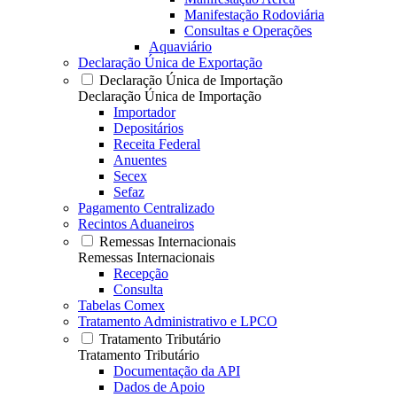
Manifestação Rodoviária
Consultas e Operações
Aquaviário
Declaração Única de Exportação
Declaração Única de Importação
Declaração Única de Importação
Importador
Depositários
Receita Federal
Anuentes
Secex
Sefaz
Pagamento Centralizado
Recintos Aduaneiros
Remessas Internacionais
Remessas Internacionais
Recepção
Consulta
Tabelas Comex
Tratamento Administrativo e LPCO
Tratamento Tributário
Tratamento Tributário
Documentação da API
Dados de Apoio