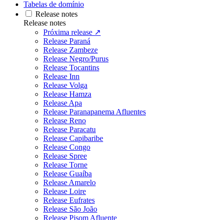
Tabelas de domínio
Release notes
Release notes
Próxima release ↗
Release Paraná
Release Zambeze
Release Negro/Purus
Release Tocantins
Release Inn
Release Volga
Release Hamza
Release Apa
Release Paranapanema Afluentes
Release Reno
Release Paracatu
Release Capibaribe
Release Congo
Release Spree
Release Torne
Release Guaíba
Release Amarelo
Release Loire
Release Eufrates
Release São João
Release Pisom Afluente