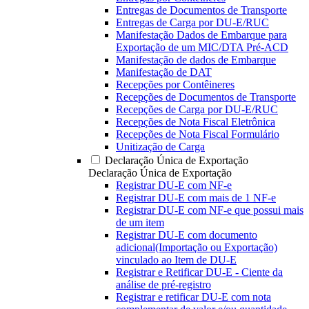
Entregas de Documentos de Transporte
Entregas de Carga por DU-E/RUC
Manifestação Dados de Embarque para
Exportação de um MIC/DTA Pré-ACD
Manifestação de dados de Embarque
Manifestação de DAT
Recepções por Contêineres
Recepções de Documentos de Transporte
Recepções de Carga por DU-E/RUC
Recepções de Nota Fiscal Eletrônica
Recepções de Nota Fiscal Formulário
Unitização de Carga
Declaração Única de Exportação
Declaração Única de Exportação
Registrar DU-E com NF-e
Registrar DU-E com mais de 1 NF-e
Registrar DU-E com NF-e que possui mais
de um item
Registrar DU-E com documento
adicional(Importação ou Exportação)
vinculado ao Item de DU-E
Registrar e Retificar DU-E - Ciente da
análise de pré-registro
Registrar e retificar DU-E com nota