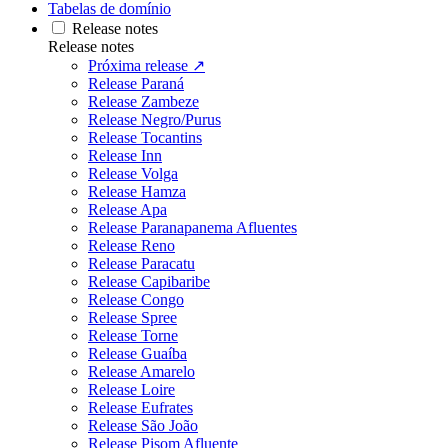
Tabelas de domínio
Release notes
Release notes
Próxima release ↗
Release Paraná
Release Zambeze
Release Negro/Purus
Release Tocantins
Release Inn
Release Volga
Release Hamza
Release Apa
Release Paranapanema Afluentes
Release Reno
Release Paracatu
Release Capibaribe
Release Congo
Release Spree
Release Torne
Release Guaíba
Release Amarelo
Release Loire
Release Eufrates
Release São João
Release Pisom Afluente