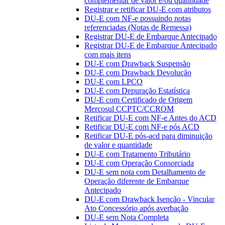
complementar de valor e/ou quantidade
Registrar e retificar DU-E com atributos
DU-E com NF-e possuindo notas
referenciadas (Notas de Remessa)
Registrar DU-E de Embarque Antecipado
Registrar DU-E de Embarque Antecipado
com mais itens
DU-E com Drawback Suspensão
DU-E com Drawback Devolução
DU-E com LPCO
DU-E com Depuração Estatística
DU-E com Certificado de Origem
Mercosul CCPTC/CCROM
Retificar DU-E com NF-e Antes do ACD
Retificar DU-E com NF-e pós ACD
Retificar DU-E pós-acd para diminuição
de valor e quantidade
DU-E com Tratamento Tributário
DU-E com Operação Consorciada
DU-E sem nota com Detalhamento de
Operação diferente de Embarque
Antecipado
DU-E com Drawback Isenção - Vincular
Ato Concessório após averbação
DU-E sem Nota Completa