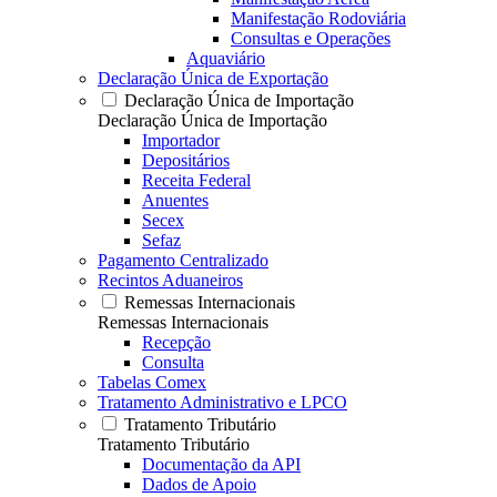
Manifestação Rodoviária
Consultas e Operações
Aquaviário
Declaração Única de Exportação
Declaração Única de Importação
Declaração Única de Importação
Importador
Depositários
Receita Federal
Anuentes
Secex
Sefaz
Pagamento Centralizado
Recintos Aduaneiros
Remessas Internacionais
Remessas Internacionais
Recepção
Consulta
Tabelas Comex
Tratamento Administrativo e LPCO
Tratamento Tributário
Tratamento Tributário
Documentação da API
Dados de Apoio