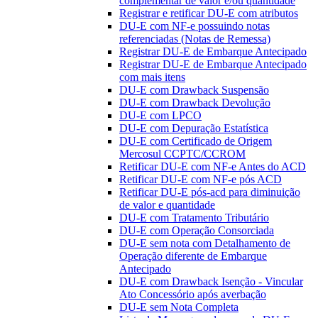
complementar de valor e/ou quantidade
Registrar e retificar DU-E com atributos
DU-E com NF-e possuindo notas
referenciadas (Notas de Remessa)
Registrar DU-E de Embarque Antecipado
Registrar DU-E de Embarque Antecipado
com mais itens
DU-E com Drawback Suspensão
DU-E com Drawback Devolução
DU-E com LPCO
DU-E com Depuração Estatística
DU-E com Certificado de Origem
Mercosul CCPTC/CCROM
Retificar DU-E com NF-e Antes do ACD
Retificar DU-E com NF-e pós ACD
Retificar DU-E pós-acd para diminuição
de valor e quantidade
DU-E com Tratamento Tributário
DU-E com Operação Consorciada
DU-E sem nota com Detalhamento de
Operação diferente de Embarque
Antecipado
DU-E com Drawback Isenção - Vincular
Ato Concessório após averbação
DU-E sem Nota Completa