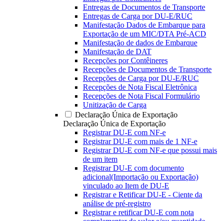
Entregas de Documentos de Transporte
Entregas de Carga por DU-E/RUC
Manifestação Dados de Embarque para
Exportação de um MIC/DTA Pré-ACD
Manifestação de dados de Embarque
Manifestação de DAT
Recepções por Contêineres
Recepções de Documentos de Transporte
Recepções de Carga por DU-E/RUC
Recepções de Nota Fiscal Eletrônica
Recepções de Nota Fiscal Formulário
Unitização de Carga
Declaração Única de Exportação
Declaração Única de Exportação
Registrar DU-E com NF-e
Registrar DU-E com mais de 1 NF-e
Registrar DU-E com NF-e que possui mais
de um item
Registrar DU-E com documento
adicional(Importação ou Exportação)
vinculado ao Item de DU-E
Registrar e Retificar DU-E - Ciente da
análise de pré-registro
Registrar e retificar DU-E com nota