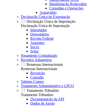
Manifestação Rodoviária
Consultas e Operações
Aquaviário
Declaração Única de Exportação
Declaração Única de Importação
Declaração Única de Importação
Importador
Depositários
Receita Federal
Anuentes
Secex
Sefaz
Pagamento Centralizado
Recintos Aduaneiros
Remessas Internacionais
Remessas Internacionais
Recepção
Consulta
Tabelas Comex
Tratamento Administrativo e LPCO
Tratamento Tributário
Tratamento Tributário
Documentação da API
Dados de Apoio