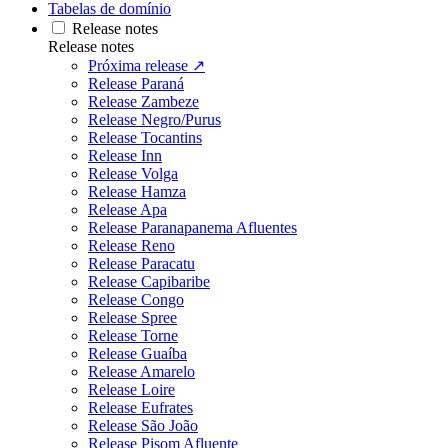
Tabelas de domínio
Release notes
Release notes
Próxima release ↗
Release Paraná
Release Zambeze
Release Negro/Purus
Release Tocantins
Release Inn
Release Volga
Release Hamza
Release Apa
Release Paranapanema Afluentes
Release Reno
Release Paracatu
Release Capibaribe
Release Congo
Release Spree
Release Torne
Release Guaíba
Release Amarelo
Release Loire
Release Eufrates
Release São João
Release Pisom Afluente